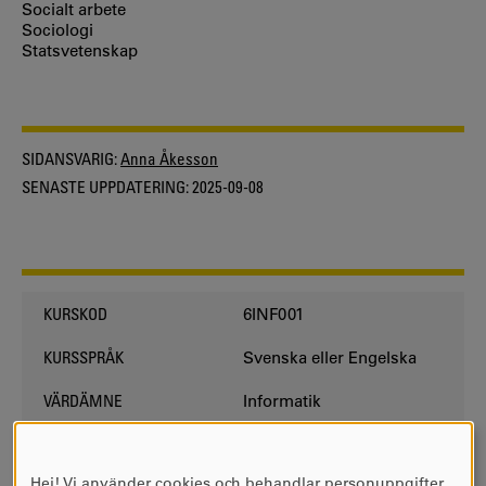
Socialt arbete
Sociologi
Statsvetenskap
SIDANSVARIG:
Anna Åkesson
SENASTE UPPDATERING:
2025-09-08
6INF001
KURSKOD
Svenska eller Engelska
KURSSPRÅK
Informatik
VÄRDÄMNE
Vid behov
PERIODICITET
Hej! Vi använder cookies och behandlar personuppgifter