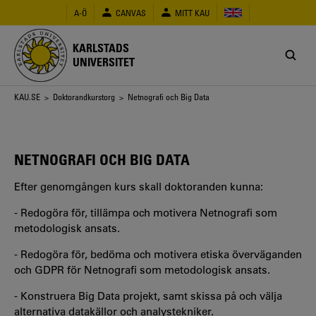
Hoppa
A-Ö
CANVAS
MITT KAU
till
huvudinnehåll
KARLSTADS
UNIVERSITET
Länkstig
KAU.SE
>
Doktorandkurstorg
> Netnografi och Big Data
NETNOGRAFI OCH BIG DATA
Efter genomgången kurs skall doktoranden kunna:
- Redogöra för, tillämpa och motivera Netnografi som
metodologisk ansats.
- Redogöra för, bedöma och motivera etiska överväganden
och GDPR för Netnografi som metodologisk ansats.
- Konstruera Big Data projekt, samt skissa på och välja
alternativa datakällor och analystekniker.