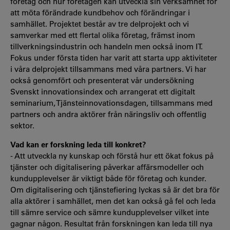
företag och hur företagen kan utveckla sin verksamhet för
att möta förändrade kundbehov och förändringar i
samhället. Projektet består av tre delprojekt och vi
samverkar med ett flertal olika företag, främst inom
tillverkningsindustrin och handeln men också inom IT.
Fokus under första tiden har varit att starta upp aktiviteter
i våra delprojekt tillsammans med våra partners. Vi har
också genomfört och presenterat vår undersökning
Svenskt innovationsindex och arrangerat ett digitalt
seminarium, Tjänsteinnovationsdagen, tillsammans med
partners och andra aktörer från näringsliv och offentlig
sektor.
Vad kan er forskning leda till konkret?
- Att utveckla ny kunskap och förstå hur ett ökat fokus på
tjänster och digitalisering påverkar affärsmodeller och
kundupplevelser är viktigt både för företag och kunder.
Om digitalisering och tjänstefiering lyckas så är det bra för
alla aktörer i samhället, men det kan också gå fel och leda
till sämre service och sämre kundupplevelser vilket inte
gagnar någon. Resultat från forskningen kan leda till nya