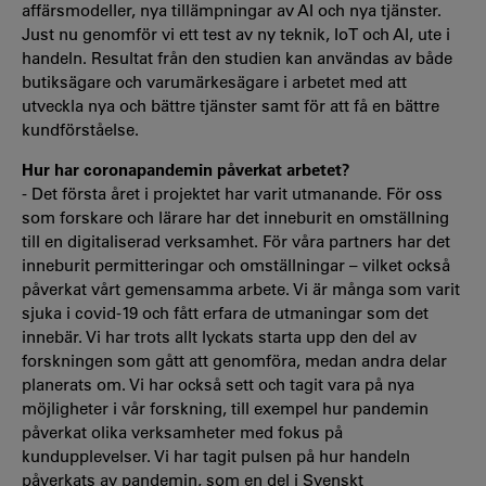
affärsmodeller, nya tillämpningar av AI och nya tjänster.
Just nu genomför vi ett test av ny teknik, IoT och AI, ute i
handeln. Resultat från den studien kan användas av både
butiksägare och varumärkesägare i arbetet med att
utveckla nya och bättre tjänster samt för att få en bättre
kundförståelse.
Hur har coronapandemin påverkat arbetet?
- Det första året i projektet har varit utmanande. För oss
som forskare och lärare har det inneburit en omställning
till en digitaliserad verksamhet. För våra partners har det
inneburit permitteringar och omställningar – vilket också
påverkat vårt gemensamma arbete. Vi är många som varit
sjuka i covid-19 och fått erfara de utmaningar som det
innebär. Vi har trots allt lyckats starta upp den del av
forskningen som gått att genomföra, medan andra delar
planerats om. Vi har också sett och tagit vara på nya
möjligheter i vår forskning, till exempel hur pandemin
påverkat olika verksamheter med fokus på
kundupplevelser. Vi har tagit pulsen på hur handeln
påverkats av pandemin, som en del i Svenskt