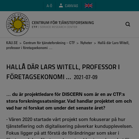
Hoppa
A-Ö
CANVAS
till
huvudinnehåll
Länkstig
KAU.SE
>
Centrum för tjänsteforskning – CTF
>
Nyheter
> Hallå där Lars Witell,
professor i företagsekonomi …
HALLÅ DÄR LARS WITELL, PROFESSOR I
FÖRETAGSEKONOMI …
2021-07-09
… du är projektledare för DISCERN som är en av CTF:s
stora forskningssatsningar. Vad handlar projektet om och
vad har ni forskat om under det senaste året?
- Våren 2020 startade vårt projekt som fokuserar på hur
tjänstefiering och digitalisering påverkar kundupplevelsen.
Fokus ligger på att förstå de förändringar som sker i