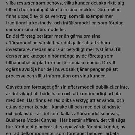
vilka resurser som behövs, vilka kunder det ska rikta sig
till och hur företaget ska få in sina intäkter. Däremellan
finns uppsjö av olika verktyg, som till exempel mer
traditionella kostnads- och intäktsmodeller, som företag
ser som sina affärsmodeller.
En del företag berättar mer än gärna om sina
affärsmodeller, särskilt när det gäller att attrahera
investerare, medan andra är betydligt mer tystlåtna. Till
den senare kategorin hör många av de företag som
tillhandahåller plattformar för sociala medier. De vill
ogärna avslöja hur de i huvudsak tjänar pengar på att
processa och sälja information om sina kunder.
Oavsett om företaget gör sin affärsmodell publik eller inte,
är det viktigt att både ha en och att kontinuerligt arbeta
med den. Här finns en rad olika verktyg att använda, och
ett av de mer kända – kanske till och med det kändaste
och enklaste – är det som kallas affärsmodellscanvas,
Business Model Canvas. Här består affären, det vill säga
hur företaget planerar att skapa värde för sina kunder, av
en rad delkomponenter som företaget behöver arbeta