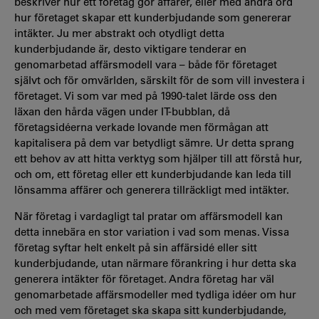
beskriver hur ett företag gör affärer, eller med andra ord
hur företaget skapar ett kunderbjudande som genererar
intäkter. Ju mer abstrakt och otydligt detta
kunderbjudande är, desto viktigare tenderar en
genomarbetad affärsmodell vara – både för företaget
självt och för omvärlden, särskilt för de som vill investera i
företaget. Vi som var med på 1990-talet lärde oss den
läxan den hårda vägen under IT-bubblan, då
företagsidéerna verkade lovande men förmågan att
kapitalisera på dem var betydligt sämre. Ur detta sprang
ett behov av att hitta verktyg som hjälper till att förstå hur,
och om, ett företag eller ett kunderbjudande kan leda till
lönsamma affärer och generera tillräckligt med intäkter.
När företag i vardagligt tal pratar om affärsmodell kan
detta innebära en stor variation i vad som menas. Vissa
företag syftar helt enkelt på sin affärsidé eller sitt
kunderbjudande, utan närmare förankring i hur detta ska
generera intäkter för företaget. Andra företag har väl
genomarbetade affärsmodeller med tydliga idéer om hur
och med vem företaget ska skapa sitt kunderbjudande,