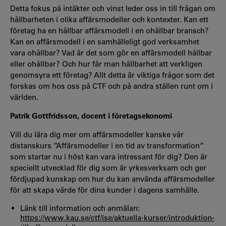
Detta fokus på intäkter och vinst leder oss in till frågan om
hållbarheten i olika affärsmodeller och kontexter. Kan ett
företag ha en hållbar affärsmodell i en ohållbar bransch?
Kan en affärsmodell i en samhälleligt god verksamhet
vara ohållbar? Vad är det som gör en affärsmodell hållbar
eller ohållbar? Och hur får man hållbarhet att verkligen
genomsyra ett företag? Allt detta är viktiga frågor som det
forskas om hos oss på CTF och på andra ställen runt om i
världen.
Patrik Gottfridsson, docent i företagsekonomi
Vill du lära dig mer om affärsmodeller kanske vår
distanskurs ”Affärsmodeller i en tid av transformation”
som startar nu i höst kan vara intressant för dig? Den är
speciellt utvecklad för dig som är yrkesverksam och ger
fördjupad kunskap om hur du kan använda affärsmodeller
för att skapa värde för dina kunder i dagens samhälle.
Länk till information och anmälan:
https://www.kau.se/ctf/ise/aktuella-kurser/introduktion-