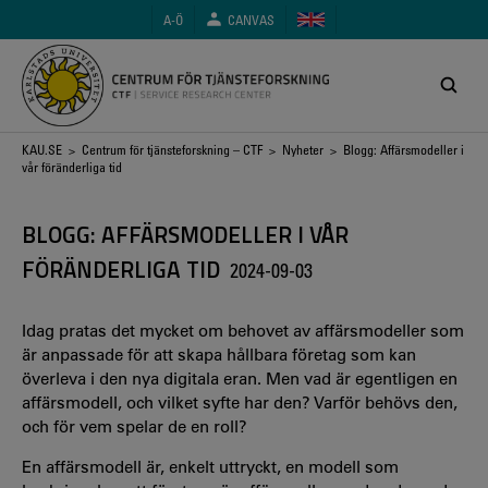
Hoppa
A-Ö
CANVAS
till
huvudinnehåll
Länkstig
KAU.SE
>
Centrum för tjänsteforskning – CTF
>
Nyheter
> Blogg: Affärsmodeller i
vår föränderliga tid
BLOGG: AFFÄRSMODELLER I VÅR
FÖRÄNDERLIGA TID
2024-09-03
Idag pratas det mycket om behovet av affärsmodeller som
är anpassade för att skapa hållbara företag som kan
överleva i den nya digitala eran. Men vad är egentligen en
affärsmodell, och vilket syfte har den? Varför behövs den,
och för vem spelar de en roll?
En affärsmodell är, enkelt uttryckt, en modell som