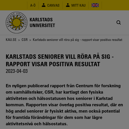
Hoppa
A-Ö
CANVAS
MITT KAU
till
huvudinnehåll
KARLSTADS
UNIVERSITET
Länkstig
KAU.SE
>
CSR
> Karlstads seniorer vill röra på sig - rapport visar positiva resultat
KARLSTADS SENIORER VILL RÖRA PÅ SIG -
RAPPORT VISAR POSITIVA RESULTAT
2023-04-03
En nyligen publicerad rapport från Centrum för forskning
om samhällsrisker, CSR, har kartlagt den fysiska
aktiviteten och hälsostatusen hos seniorer i Karlstad
kommun. Rapporten visar överlag positiva resultat, där en
hög andel seniorer är fysiskt aktiva, men också potential
för framtida förändringar för dem som har lägre
aktivitetsnivå och hälsostatus.