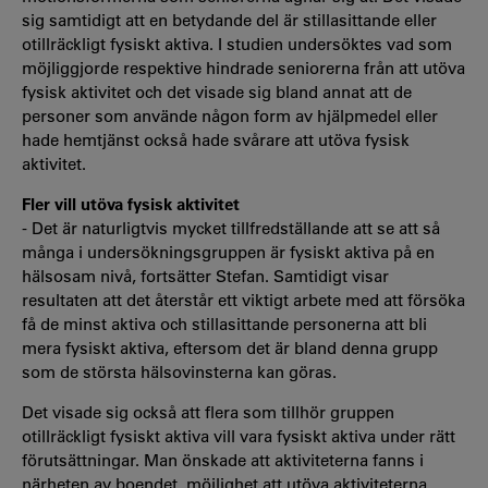
sig samtidigt att en betydande del är stillasittande eller
otillräckligt fysiskt aktiva. I studien undersöktes vad som
möjliggjorde respektive hindrade seniorerna från att utöva
fysisk aktivitet och det visade sig bland annat att de
personer som använde någon form av hjälpmedel eller
hade hemtjänst också hade svårare att utöva
fysisk
aktivitet.
Fler vill utöva fysisk aktivitet
- Det är naturligtvis mycket tillfredställande att se att så
många i undersökningsgruppen är fysiskt aktiva på en
hälsosam nivå, fortsätter Stefan. Samtidigt visar
resultaten att det återstår ett viktigt arbete med att försöka
få de minst aktiva och stillasittande personerna att bli
mera fysiskt aktiva, eftersom det är bland denna grupp
som de största hälsovinsterna kan göras.
Det visade sig också att flera som tillhör gruppen
otillräckligt fysiskt aktiva vill vara fysiskt aktiva under rätt
förutsättningar. Man önskade att aktiviteterna fanns i
närheten av boendet, möjlighet att utöva aktiviteterna