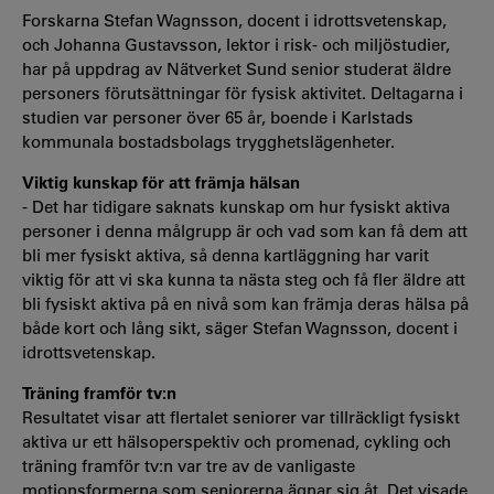
Forskarna Stefan Wagnsson, docent i idrottsvetenskap,
och Johanna Gustavsson, lektor i risk- och miljöstudier,
har på uppdrag av Nätverket Sund senior studerat äldre
personers förutsättningar för fysisk aktivitet.
Deltagarna i
studien var personer över 65 år, boende i Karlstads
kommunala bostadsbolags trygghetslägenheter.
Viktig kunskap för att främja hälsan
- Det har tidigare saknats kunskap om hur fysiskt aktiva
personer i denna målgrupp är och vad som kan få dem att
bli mer fysiskt aktiva, så denna kartläggning har varit
viktig för att vi ska kunna ta nästa steg och få fler äldre att
bli fysiskt aktiva på en nivå som kan främja deras hälsa på
både kort och lång sikt, säger Stefan Wagnsson, docent i
idrottsvetenskap.
Träning framför tv:n
Resultatet visar att flertalet seniorer var tillräckligt fysiskt
aktiva ur ett hälsoperspektiv och promenad, cykling och
träning framför tv:n var tre av de vanligaste
motionsformerna som seniorerna ägnar sig åt. Det visade