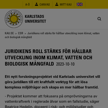
Hoppa
A-Ö
CANVAS
MITT KAU
till
huvudinnehåll
KARLSTADS
UNIVERSITET
Länkstig
KAU.SE
>
CSR
> Juridikens roll stärks för hållbar utveckling inom klimat, vatten
och biologisk mångfald
JURIDIKENS ROLL STÄRKS FÖR HÅLLBAR
UTVECKLING INOM KLIMAT, VATTEN OCH
BIOLOGISK MÅNGFALD
2023-10-10
Ett nytt forskningsprojektet vid Karlstads universitet vill
göra juridiken till ett kraftfullt verktyg för att lösa
komplexa miljöfrågor och skapa en mer hållbar framtid.
- Projektet kommer att fokusera på omprövningarna av
vattenkraftverk i reglerade älvar som en fallstudie, säger
Beatrice Hedelin, doceent i risk- och miljöstudier och