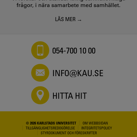
frågor, i nära samarbete med samhället.
LÄS MER
054-700 10 00
INFO@KAU.SE
HITTA HIT
© 2026 KARLSTADS UNIVERSITET
OM WEBBSIDAN
TILLGÄNGLIGHETSREDOGÖRELSE
INTEGRITETSPOLICY
STYRDOKUMENT OCH FÖRESKRIFTER