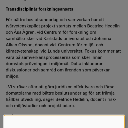
Transdisciplinär forskningsansats
För bättre beslutsunderlag och samverkan har ett
tvärvetenskapligt projekt startats mellan Beatrice Hedelin
och Åsa Ågren, vid Centrum för forskning om
samhällsrisker vid Karlstads universitet och Johanna
Alkan Olsson, docent vid Centrum för miljö- och
klimatvetenskap vid Lunds universitet. Fokus kommer att
vara på samverkansprocesserna som sker innan
domstolsprövningen i miljömål. Detta inkluderar
diskussioner och samråd om ärenden som påverkar
miljön.
- Vi strävar efter att göra juridiken effektivare och förse
domstolarna med bättre beslutsunderlag för att främja
hållbar utveckling, säger Beatrice Hedelin, docent i risk-
och miljöstudier och projektledare.
- Både näringsliv och myndigheter är angelägna om att
förbättra miljöprövningarna säger Beatrice Hedelin.