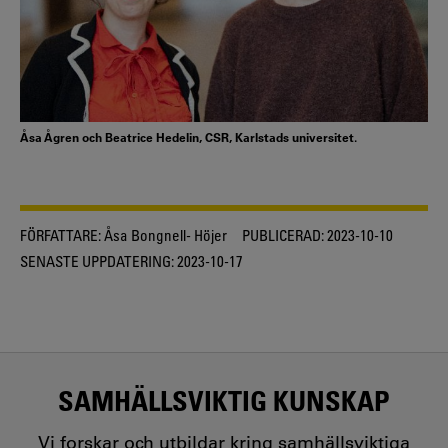
Åsa Ågren och Beatrice Hedelin, CSR, Karlstads universitet.
FÖRFATTARE:
Åsa Bongnell- Höjer
PUBLICERAD:
2023-10-10
SENASTE UPPDATERING:
2023-10-17
SAMHÄLLSVIKTIG KUNSKAP
Vi forskar och utbildar kring samhällsviktiga