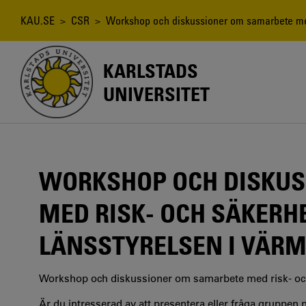
Hoppa
till
Länkstig
KAU.SE
>
CSR
> Workshop och diskussioner om samarbete med 
huvudinnehåll
KARLSTADS
UNIVERSITET
WORKSHOP OCH DISKUS
MED RISK- OCH SÄKERH
LÄNSSTYRELSEN I VÄR
Workshop och diskussioner om samarbete med risk- och
Är du intresserad av att presentera eller fråga gruppen