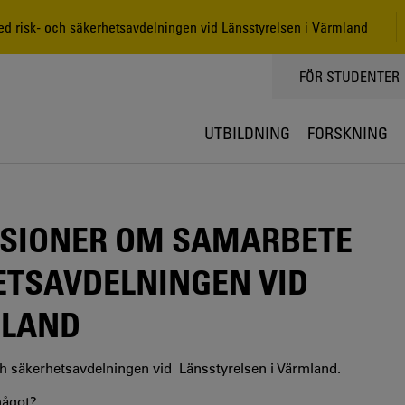
risk- och säkerhetsavdelningen vid Länsstyrelsen i Värmland
TOPPMENY
FÖR STUDENTER
UTBILDNING
FORSKNING
SIONER OM SAMARBETE
ETSAVDELNINGEN VID
MLAND
 säkerhetsavdelningen vid Länsstyrelsen i Värmland.
 något?