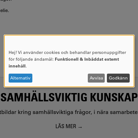
elie.
Hej! Vi använder cookies och behandlar personuppgifter
ANVÄNDNING
för följande ändamål:
Funktionell & Inbäddat externt
AV
innehåll
.
PERSONUPPGIFTER
OCH
Alternativ
Avvisa
Godkänn
COOKIES
SAMHÄLLSVIKTIG KUNSKAP
utbildar kring samhällsviktiga frågor, i nära samarbet
LÄS MER