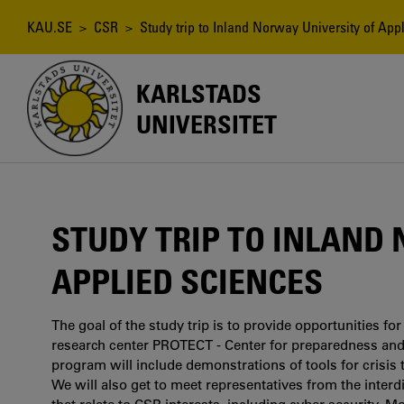
Hoppa
till
Länkstig
KAU.SE
>
CSR
> Study trip to Inland Norway University of App
huvudinnehåll
KARLSTADS
UNIVERSITET
STUDY TRIP TO INLAND
APPLIED SCIENCES
The goal of the study trip is to provide opportunities fo
research center PROTECT - Center for preparedness an
program will include demonstrations of tools for crisis t
We will also get to meet representatives from the interd