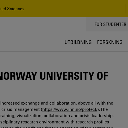
lied Sciences
TOPPMENY
FÖR STUDENTER
UTBILDNING
FORSKNING
 NORWAY UNIVERSITY OF
r increased exchange and collaboration, above all with the
d crisis management (
https://www.inn.no/protect/
). The
raining, visualization, collaboration and crisis leadership.
isciplinary research environment with research profiles