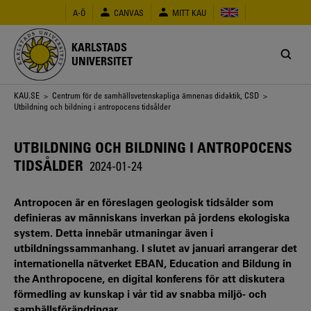
Hoppa
A-Ö
CANVAS
MITT KAU
till
huvudinnehåll
KARLSTADS
UNIVERSITET
Länkstig
KAU.SE
>
Centrum för de samhällsvetenskapliga ämnenas didaktik, CSD
>
Utbildning och bildning i antropocens tidsålder
UTBILDNING OCH BILDNING I ANTROPOCENS
TIDSÅLDER
2024-01-24
Antropocen är en föreslagen geologisk tidsålder som
definieras av människans inverkan på jordens ekologiska
system. Detta innebär utmaningar även i
utbildningssammanhang. I slutet av januari arrangerar det
internationella nätverket EBAN, Education and Bildung in
the Anthropocene, en digital konferens för att diskutera
förmedling av kunskap i vår tid av snabba miljö- och
samhällsförändringar.