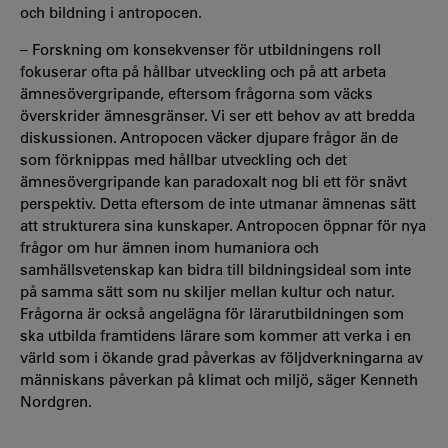
och bildning i antropocen.
–
Forskning om konsekvenser för utbildningens roll
fokuserar ofta på hållbar utveckling och på att arbeta
ämnesövergripande, eftersom frågorna som väcks
överskrider ämnesgränser. Vi ser ett behov av att bredda
diskussionen. Antropocen väcker djupare frågor än de
som förknippas med hållbar utveckling och det
ämnesövergripande kan paradoxalt nog bli ett för snävt
perspektiv
. Detta eftersom de inte utmanar
ämnenas sätt
att strukturera sina kunskaper. Antropocen öppnar för nya
frågor om hur ämnen inom humaniora och
samhällsvetenskap kan bidra till bildningsideal som inte
på samma sätt som nu skiljer mellan kultur och natur.
Frågorna är också angelägna för lärarutbildningen som
ska utbilda framtidens lärare som kommer att verka i en
värld som i ökande grad påverkas av följdverkningarna av
människans påverkan på klimat och miljö, säger Kenneth
Nordgren.