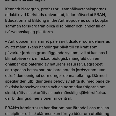
Kenneth Nordgren, professor i samhällsvetenskapernas
didaktik vid Karlstads universitet, leder nätverket EBAN,
Education and Bildung in the Anthropocene,
som kopplar
samman forskare från olika discipliner och länder till en
tvärvetenskaplig plattform.
–
Antropocen är namnet på en ny tidsålder som definieras
av att människans handlingar blivit till en kraft som
påverkar jordens grundläggande system, vilket kan ses i
klimatpåverkan, minskad biologisk mångfald och en
ohållbar exploatering av naturens resurser.
Begreppet
antropocen betecknar inte bara hotade jordsystem utan
också den oenighet som omger denna tolkning. Därmed
speglar den utbildningens behov av att ta itu med både de
faktiska konsekvenserna och de normativa frågorna om
skuld, rättvisa, ekorättvisa och mänsklig självförståelse,
där bildningsdimensionen är central.
EBAN:s kärnintresse handlar om hur lärande i och mellan
discipliner och skolämnen kan förnya idéer om utbildning