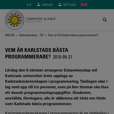
Hoppa
A-Ö
CANVAS
MITT KAU
till
huvudinnehåll
Länkstig
KAU.SE
>
Datavetenskap – CS
> Vem är Karlstads bästa programmerare?
VEM ÄR KARLSTADS BÄSTA
PROGRAMMERARE?
2018-09-21
Lördag den 6 oktober arrangerar Datavetenskap vid
Karlstads universitet årets upplaga av
Karlstadsmästerskapen i programmering. Tävlingen sker i
lag med upp till tre personer, som på fem timmar ska lösa
ett dussin programmeringsuppgifter. Studenter,
anställda, företagare, alla är välkomna att tävla om titeln
som Karlstads bästa programmerare.
Karlstadsmästerskapen i programmering är en deltävling i