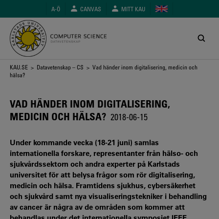
Hoppa
A-Ö
CANVAS
MITT KAU
till
huvudinnehåll
Länkstig
KAU.SE
>
Datavetenskap – CS
> Vad händer inom digitalisering, medicin och
hälsa?
VAD HÄNDER INOM DIGITALISERING,
MEDICIN OCH HÄLSA?
2018-06-15
Under kommande vecka (18-21 juni) samlas
internationella forskare, representanter från hälso- och
sjukvårdssektorn och andra experter på Karlstads
universitet för att belysa frågor som rör digitalisering,
medicin och hälsa. Framtidens sjukhus, cybersäkerhet
och sjukvård samt nya visualiseringstekniker i behandling
av cancer är några av de områden som kommer att
behandlas under det internationella symposiet IEEE