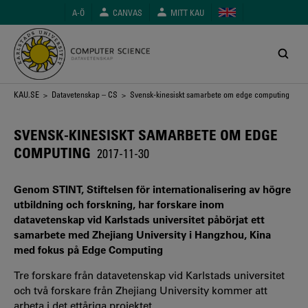
Hoppa
A-Ö
CANVAS
MITT KAU
till
huvudinnehåll
Länkstig
KAU.SE
>
Datavetenskap – CS
> Svensk-kinesiskt samarbete om edge computing
SVENSK-KINESISKT SAMARBETE OM EDGE
COMPUTING
2017-11-30
Genom STINT, Stiftelsen för internationalisering av högre
utbildning och forskning, har forskare inom
datavetenskap vid Karlstads universitet påbörjat ett
samarbete med Zhejiang University i Hangzhou, Kina
med fokus på Edge Computing
Tre forskare från datavetenskap vid Karlstads universitet
och två forskare från Zhejiang University kommer att
arbeta i det ettåriga projektet.