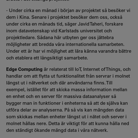
- Under cirka en månad i början av projektet så besöker vi
dem i Kina. Senare i projektet besöker dem oss, också
under cirka en månads tid, säger Javid Taheri, forskare
inom datavetenskap vid Karlstads universitet och
projektledare. Sådana här utbyten ger oss jättebra
möjligheter att bredda våra internationella samarbeten.
Under ett år har vi möjlighet att lära känna varandra bättre
och etablera ett långsiktigt samarbete.
Edge Computing
är relaterat till IoT, Internet of Things, och
handlar om att flytta ut funktionalitet från servrar i molnet
längst ut i nätverket och där användarna finns. Till
exempel, istället för att skicka massa information mellan
en enhet och en server för massiva dataanalyser så
bygger man in funktioner i enheterna så att de själva kan
utföra delar av analyserna. På så vis kan mängden data
som skickas mellan enheter längst ut i nätet och server i
molnet hållas nere. Detta är viktigt för att kunna hålla ned
den ständigt ökande mängd data i våra nätverk.