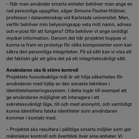
– När man använder smarta enheter behöver man ange en
rad personliga uppgifter, säger Simone Fischer-Hübner,
professor i datavetenskap vid Karlstads universitet. Men,
varför behöver min belysningsapp veta mitt namn, adress
och e-post för att fungera? Ofta behöver vi ange onödigt
mycket information. Genom det här projektet hoppas vi
kunna ta fram en prototyp för olika komponenter som kan
säkra den personliga integriteten. På så sätt kan vi visa att
det faktiskt går att göra det på ett integritetsvänligt sätt.
Användaren ska få större kontroll
Projektets huvudsakliga mål är att höja säkerheten för
användaren med hjälp av den senaste tekniken i
identitetshanteringssystem. I detta ingår till exempel att
ge användaren möjlighet att interagera i ett
sekretessvänligt läge, till och med anonymt, och samtidigt
kunna identifiera falska identiteter som användaren
kommer i kontakt med.
– Projektet ska resultera i pålitliga smarta miljöer som ger
människor kontroll och överblick över sina enheter. Vi