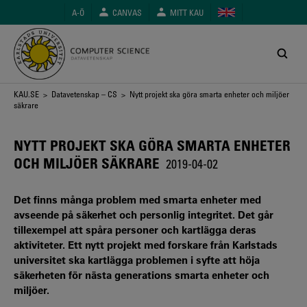
Hoppa
A-Ö
CANVAS
MITT KAU
till
huvudinnehåll
Länkstig
KAU.SE
>
Datavetenskap – CS
> Nytt projekt ska göra smarta enheter och miljöer
säkrare
NYTT PROJEKT SKA GÖRA SMARTA ENHETER
OCH MILJÖER SÄKRARE
2019-04-02
Det finns många problem med smarta enheter med
avseende på säkerhet och personlig integritet. Det går
tillexempel att spåra personer och kartlägga deras
aktiviteter. Ett nytt projekt med forskare från Karlstads
universitet ska kartlägga problemen i syfte att höja
säkerheten för nästa generations smarta enheter och
miljöer.