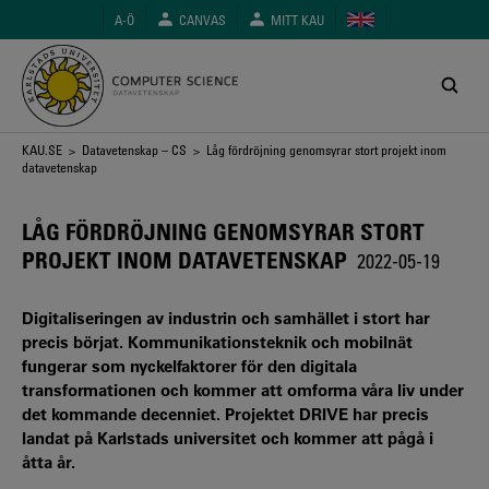
Hoppa
A-Ö
CANVAS
MITT KAU
till
huvudinnehåll
Länkstig
KAU.SE
>
Datavetenskap – CS
> Låg fördröjning genomsyrar stort projekt inom
datavetenskap
LÅG FÖRDRÖJNING GENOMSYRAR STORT
PROJEKT INOM DATAVETENSKAP
2022-05-19
Digitaliseringen av industrin och samhället i stort har
precis börjat. Kommunikationsteknik och mobilnät
fungerar som nyckelfaktorer för den digitala
transformationen och kommer att omforma våra liv under
det kommande decenniet. Projektet DRIVE har precis
landat på Karlstads universitet och kommer att pågå i
åtta år.