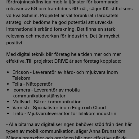
fördröjningskänsliga mobila tjänster för kommande
releaser av 5G och framtidens 6G-nät, säger KK-stiftelsens
vd Eva Schelin. Projektet är väl förankrat i lärosätets
strategi och bedöms ha god potential att utveckla
internationellt erkänd forskning. Det finns en stark
relevans och medverkan för industrin. Det är mycket
positivt.
Med digital teknik blir företag hela tiden mer och mer
effektiva. Till projektet DRIVE är sex företag kopplade:
Ericson - Leverantör av hård- och mjukvara inom
Telekom
Telia - Nätoperatör
Icomera - Leverantör av mobila
kommunikationstjänster
Mullvad - Säker kommunikation
Varnish - Specialister inom Edge och Cloud
Tieto - Mjukvaruleverantör för Telekom industrin
- Alla bitarna av digitaliseringen behöver stöd från den här
typen av mobil kommunikation, säger Anna Brunström.
Många branscher och områden blir mer effektiva när de