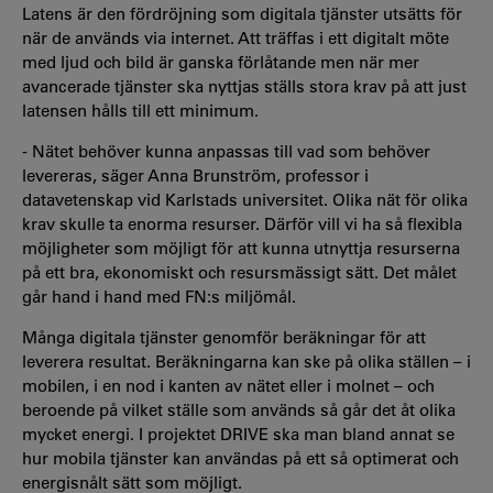
Latens är den fördröjning som digitala tjänster utsätts för
när de används via internet. Att träffas i ett digitalt möte
med ljud och bild är ganska förlåtande men när mer
avancerade tjänster ska nyttjas ställs stora krav på att just
latensen hålls till ett minimum.
- Nätet behöver kunna anpassas till vad som behöver
levereras, säger Anna Brunström, professor i
datavetenskap vid Karlstads universitet. Olika nät för olika
krav skulle ta enorma resurser. Därför vill vi ha så flexibla
möjligheter som möjligt för att kunna utnyttja resurserna
på ett bra, ekonomiskt och resursmässigt sätt. Det målet
går hand i hand med FN:s miljömål.
Många digitala tjänster genomför beräkningar för att
leverera resultat. Beräkningarna kan ske på olika ställen – i
mobilen, i en nod i kanten av nätet eller i molnet – och
beroende på vilket ställe som används så går det åt olika
mycket energi. I projektet DRIVE ska man bland annat se
hur mobila tjänster kan användas på ett så optimerat och
energisnålt sätt som möjligt.