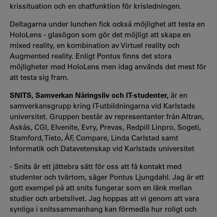
krissituation och en chatfunktion för krisledningen.
Deltagarna under lunchen fick också möjlighet att testa en
HoloLens - glasögon som gör det möjligt att skapa en
mixed reality, en kombination av Virtuel reality och
Augmented reality. Enligt Pontus finns det stora
möjligheter med HoloLens men idag används det mest för
att testa sig fram.
SNITS, Samverkan Näringsliv och IT-studenter,
är en
samverkansgrupp kring IT-utbildningarna vid Karlstads
universitet. Gruppen består av representanter från Altran,
Askås, CGI, Elvenite, Evry, Prevas, Redpill Linpro, Sogeti,
Stamford, Tieto, ÅF, Compare, Linda Carlstad samt
Informatik och Datavetenskap vid Karlstads universitet
- Snits är ett jättebra sätt för oss att få kontakt med
studenter och tvärtom, säger Pontus Ljungdahl. Jag är ett
gott exempel på att snits fungerar som en länk mellan
studier och arbetslivet. Jag hoppas att vi genom att vara
synliga i snitssammanhang kan förmedla hur roligt och