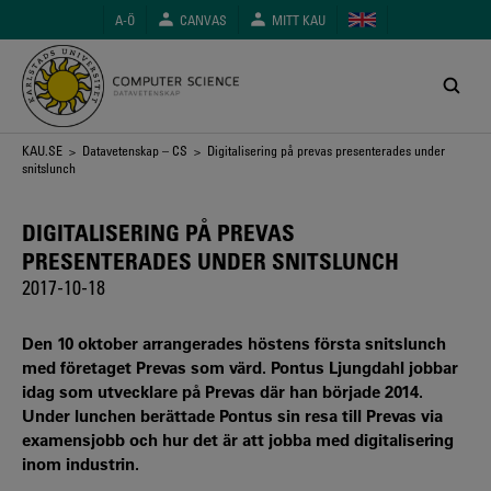
Hoppa
A-Ö
CANVAS
MITT KAU
till
huvudinnehåll
Länkstig
KAU.SE
>
Datavetenskap – CS
> Digitalisering på prevas presenterades under
snitslunch
DIGITALISERING PÅ PREVAS
PRESENTERADES UNDER SNITSLUNCH
2017-10-18
Den 10 oktober arrangerades höstens första snitslunch
med företaget Prevas som värd. Pontus Ljungdahl jobbar
idag som utvecklare på Prevas där han började 2014.
Under lunchen berättade Pontus sin resa till Prevas via
examensjobb och hur det är att jobba med digitalisering
inom industrin.