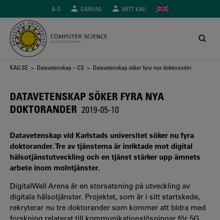
Hoppa
A-Ö
CANVAS
MITT KAU
till
huvudinnehåll
Länkstig
KAU.SE
>
Datavetenskap – CS
> Datavetenskap söker fyra nya doktorander
DATAVETENSKAP SÖKER FYRA NYA
DOKTORANDER
2019-05-10
Datavetenskap vid Karlstads universitet söker nu fyra
doktorander. Tre av tjänsterna är inriktade mot digital
hälsotjänstutveckling och en tjänst stärker upp ämnets
arbete inom molntjänster.
DigitalWell Arena är en storsatsning på utveckling av
digitala hälsotjänster. Projektet, som är i sitt startskede,
rekryterar nu tre doktorander som kommer att bidra med
forskning relaterat till kommunikationslösningar för 5G,