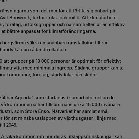
gränsningarna som det medför att förlita sig enbart på
Avit Bhowmik, lektor i riks- och miljö. Att klimatarbetet
r, företag, urfolksgrupper och närsamhällen är en effektiv
et bättre anpassat för klimatförändringarna.
h bergvärme säkra en snabbare omställning till ren
t undvika den rådande elkrisen.
0 att grupper på 10 000 personer är optimalt för effektivt
imatnytta med minimala ingrepp. Sådana grupper kan ta
 vara kommuner, företag, stadsdelar och skolor.
Hållbar Agenda" som startades i samarbete mellan de
två kommunerna har tillsammans cirka 15 000 invånare
dustri, som Stora Enso. Nätverket har samlat små,
ier för att minska utsläppen av växthusgaser i linje med
ill 2045.
ed Arvika kommun om hur deras utsläppsminskningar kan