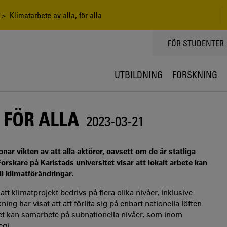
> Klimatarbete av alla, för alla
TOPPMENY
FÖR STUDENTER
UTBILDNING
FORSKNING
 FÖR ALLA
2023-03-21
r vikten av att alla aktörer, oavsett om de är statliga
Forskare på Karlstads universitet visar att lokalt arbete kan
ll klimatförändringar.
att klimatprojekt bedrivs på flera olika nivåer, inklusive
ng har visat att att förlita sig på enbart nationella löften
llet kan samarbete på subnationella nivåer, som inom
egi.