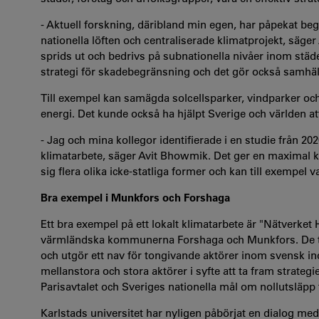
- Aktuell forskning, däribland min egen, har påpekat be
nationella löften och centraliserade klimatprojekt, säger 
sprids ut och bedrivs på
subnationella
nivåer inom städe
strategi för skadebegränsning och det gör också samhäll
Till exempel kan samägda solcellsparker, vindparker oc
energi.
Det kunde också ha hjälpt Sverige och världen at
- Jag och mina kollegor identifierade i en studie från 202
klimatarbete, säger Avit Bhowmik. Det ger
en
maximal kl
sig flera olika icke-statliga former och kan till exempel
Bra exempel i Munkfors och Forshaga
Ett bra exempel på ett
lokalt klimatarbete är
"Nätverket 
värmländska kommunerna Forshaga och Munkfors.
De 
och utgör ett nav för tongivande
aktörer inom svensk in
mellanstora och stora aktörer i syfte att ta fram strateg
Parisavtalet och Sveriges nationella mål om nollutsläpp t
Karlstads universitet har
nyligen påbörjat en dialog m