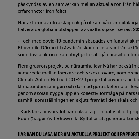
påskyndas av en samverkan mellan aktuella rön från hål
erfarenheter från fältet.
När aktörer av olika slag och på olika nivåer är delaktiga
halvera de globala utsläppen av växthusgaser senast 2030
- I och med
covid-19-pandemin skapades en fantastisk m
Bhowmik. Därmed krävs brådskande insatser från aktörer 
som dessa aktörer kan utnyttja för att gå i bräschen för
Flera gräsrotsprojekt på närsamhällesnivå har också inlet
samarbete mellan forskare och yrkesutövare, som pres
Climate Action Hub vid COP27. I projektet används ped
klimatundervisningen och därmed göra skolorna till leva
genom skolan bygga upp en kollektiv förmåga på närsa
samhällsomställningen en skjuts framåt i den skala och
- Karlstads universitet har också tagit initiativ till ett
Room”, säger Avit Bhowmik. Syftet är att generera kun
HÄR KAN DU LÄSA MER OM AKTUELLA PROJEKT OCH RAPPORT