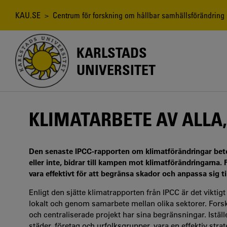
Hoppa
till
Länkstig
KAU.SE
>
Centrum för forskning om hållbar samhällsförändring
huvudinnehåll
KARLSTADS
UNIVERSITET
KLIMATARBETE AV ALLA,
Den senaste IPCC-rapporten om klimatförändringar betona
eller inte, bidrar till kampen mot klimatförändringarna. 
vara effektivt för att begränsa skador och anpassa sig ti
Enligt den sjätte klimatrapporten från IPCC är det viktigt 
lokalt och genom samarbete mellan olika sektorer. Forskni
och centraliserade projekt har sina begränsningar. Istä
städer, företag och urfolksgrupper, vara en effektiv strat