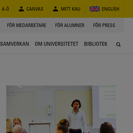
A-Ö
CANVAS
MITT KAU
ENGLISH
FÖR MEDARBETARE
FÖR ALUMNER
FÖR PRESS
SAMVERKAN
OM UNIVERSITETET
BIBLIOTEK