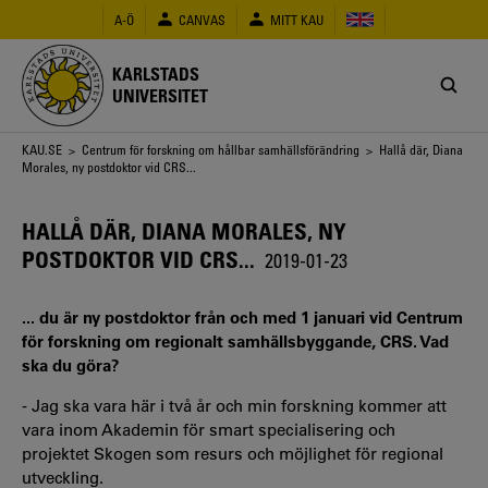
Hoppa
A-Ö
CANVAS
MITT KAU
till
huvudinnehåll
KARLSTADS
UNIVERSITET
Länkstig
KAU.SE
>
Centrum för forskning om hållbar samhällsförändring
> Hallå där, Diana
Morales, ny postdoktor vid CRS...
HALLÅ DÄR, DIANA MORALES, NY
POSTDOKTOR VID CRS...
2019-01-23
... du är ny postdoktor från och med 1 januari vid Centrum
för forskning om regionalt samhällsbyggande, CRS. Vad
ska du göra?
- Jag ska vara här i två år och min forskning kommer att
vara inom Akademin för smart specialisering och
projektet Skogen som resurs och möjlighet för regional
utveckling.