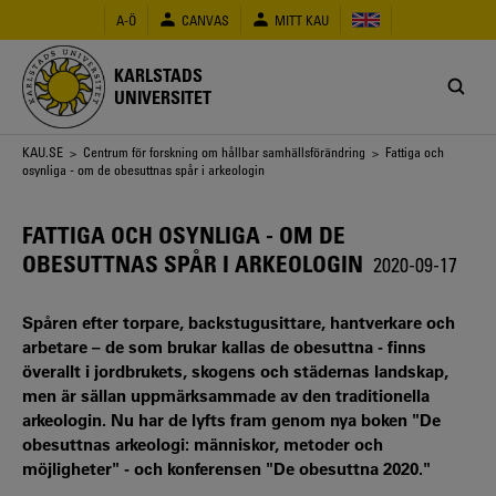
Hoppa
A-Ö
CANVAS
MITT KAU
till
huvudinnehåll
KARLSTADS
UNIVERSITET
Länkstig
KAU.SE
>
Centrum för forskning om hållbar samhällsförändring
> Fattiga och
osynliga - om de obesuttnas spår i arkeologin
FATTIGA OCH OSYNLIGA - OM DE
OBESUTTNAS SPÅR I ARKEOLOGIN
2020-09-17
Spåren efter torpare, backstugusittare, hantverkare och
arbetare – de som brukar kallas de obesuttna - finns
överallt i jordbrukets, skogens och städernas landskap,
men är sällan uppmärksammade av den traditionella
arkeologin. Nu har de lyfts fram genom nya boken "De
obesuttnas arkeologi: människor, metoder och
möjligheter" - och konferensen "De obesuttna 2020."