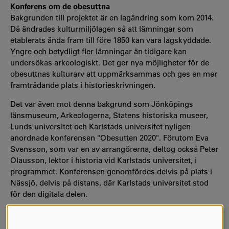
Konferens om de obesuttna
Bakgrunden till projektet är en lagändring som kom 2014.
Då ändrades kulturmiljölagen så att lämningar som
etablerats ända fram till före 1850 kan vara lagskyddade.
Yngre och betydligt fler lämningar än tidigare kan
undersökas arkeologiskt. Det ger nya möjligheter för de
obesuttnas kulturarv att uppmärksammas och ges en mer
framträdande plats i historieskrivningen.
Det var även mot denna bakgrund som Jönköpings
länsmuseum, Arkeologerna, Statens historiska museer,
Lunds universitet och Karlstads universitet nyligen
anordnade konferensen "Obesutten 2020". Förutom Eva
Svensson, som var en av arrangörerna, deltog också Peter
Olausson, lektor i historia vid Karlstads universitet, i
programmet. Konferensen genomfördes delvis på plats i
Nässjö, delvis på distans, där Karlstads universitet stod
för den digitala delen.
Projektet "De obesuttnas arkeologi och kulturarv"
genomfördes 2017-2019 vid Statens historiska museer