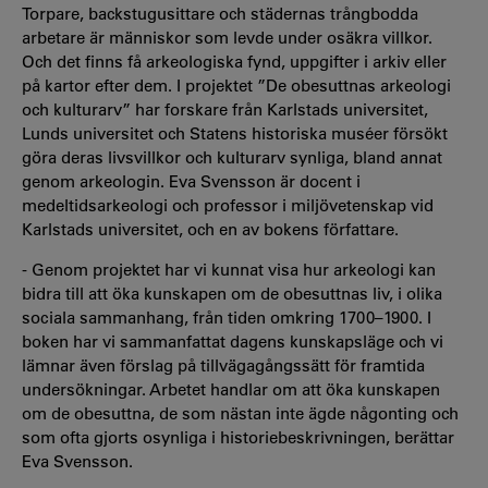
Torpare, backstugusittare och städernas trångbodda
arbetare är människor som levde under osäkra villkor.
Och det finns få arkeologiska fynd, uppgifter i arkiv eller
på kartor efter dem. I projektet ”De obesuttnas arkeologi
och kulturarv” har forskare från Karlstads universitet,
Lunds universitet och Statens historiska muséer försökt
göra deras livsvillkor och kulturarv synliga, bland annat
genom arkeologin. Eva Svensson är docent i
medeltidsarkeologi och professor i miljövetenskap vid
Karlstads universitet, och en av bokens författare.
- Genom projektet har vi kunnat visa hur arkeologi kan
bidra till att öka kunskapen om de obesuttnas liv, i olika
sociala sammanhang, från tiden omkring 1700–1900. I
boken har vi sammanfattat dagens kunskapsläge och vi
lämnar även förslag på tillvägagångssätt för framtida
undersökningar. Arbetet handlar om att öka kunskapen
om de obesuttna, de som nästan inte ägde någonting och
som ofta gjorts osynliga i historiebeskrivningen, berättar
Eva Svensson.