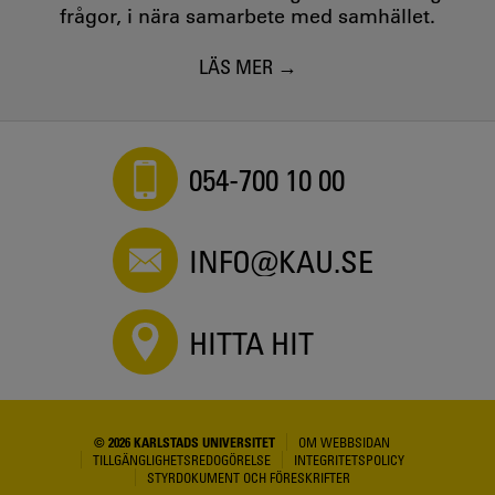
frågor, i nära samarbete med samhället.
LÄS MER
054-700 10 00
INFO@KAU.SE
HITTA HIT
© 2026 KARLSTADS UNIVERSITET
OM WEBBSIDAN
TILLGÄNGLIGHETSREDOGÖRELSE
INTEGRITETSPOLICY
STYRDOKUMENT OCH FÖRESKRIFTER