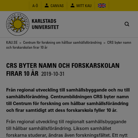
Hoppa
A-Ö
CANVAS
MITT KAU
till
huvudinnehåll
KARLSTADS
UNIVERSITET
Länkstig
KAU.SE
>
Centrum för forskning om hållbar samhällsförändring
> CRS byter namn
och forskarskolan firar 10 år
CRS BYTER NAMN OCH FORSKARSKOLAN
FIRAR 10 ÅR
2019-10-31
Från regional utveckling till samhällsbyggande och nu till
samhällsförändring. Centrumbildningen CRS byter namn
till Centrum för forskning om hållbar samhällsförändring
och firar samtidigt att dess forskarskola fyller 10 år.
Från regional utveckling till regionalt samhällsbyggande
till hållbar samhällsförändring. Liksom samhället
forskarna studerar, ändras även forskningsfältet. Ett nytt