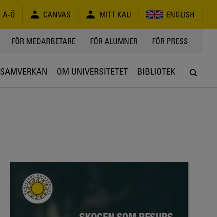
A-Ö
CANVAS
MITT KAU
ENGLISH
FÖR MEDARBETARE
FÖR ALUMNER
FÖR PRESS
SAMVERKAN
OM UNIVERSITETET
BIBLIOTEK