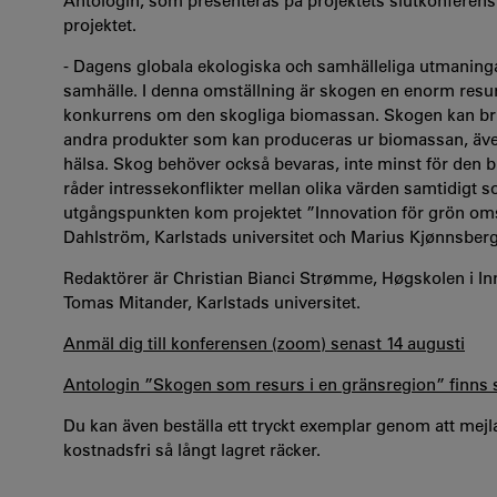
Antologin, som presenteras på projektets slutkonferens
projektet.
- Dagens globala ekologiska och samhälleliga utmaningar k
samhälle. I denna omställning är skogen en enorm resu
konkurrens om den skogliga biomassan. Skogen kan bru
andra produkter som kan produceras ur biomassan, även t
hälsa. Skog behöver också bevaras, inte minst för den
råder intressekonflikter mellan olika värden samtidigt
utgångspunkten kom projektet ”Innovation för grön omstä
Dahlström, Karlstads universitet och Marius Kjønnsberg,
Redaktörer är Christian Bianci Strømme, Høgskolen i I
Tomas Mitander, Karlstads universitet.
Anmäl dig till konferensen (zoom) senast 14 augusti
Antologin ”Skogen som resurs i en gränsregion” finns
Du kan även beställa ett tryckt exemplar genom att mejl
kostnadsfri så långt lagret räcker.