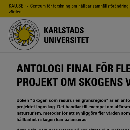
Hoppa
Länkstig
KAU.SE
>
Centrum för forskning om hållbar samhällsförändring
till
värden
huvudinnehåll
KARLSTADS
UNIVERSITET
ANTOLOGI FINAL FÖR F
PROJEKT OM SKOGENS 
Boken ”Skogen som resurs i en gränsregion” är en anto
projektet Ingoskog. Det handlar till exempel om affärs
naturturism, metoder för att synliggöra fler värden s
hållbarhet i skogen kan balanseras.