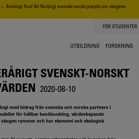
> Antologi final för flerårigt svenskt-norskt projekt om skogens
TOPPMENY
FÖR STUDENTER
UTBILDNING
FORSKNING
LERÅRIGT SVENSKT-NORSKT
VÄRDEN
2020-08-10
logi med bidrag från svenska och norska partners i
modeller för hållbar besöksnäring, värdeskapande
om skogen rymmer och hur ekonomi och ekologisk