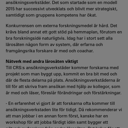
ansökningsverkstäder. Det som startade som en modell
2015 har successivt utvecklats och blivit mer strategiskt,
samtidigt som gruppens kompetens har ökat.
Konkurrensen om externa forskningsmedel är hård. Det
krävs bland annat ett gott stöd på hemmaplan, förutom en
bra forskningsidé naturligtvis. Idag har i stort sett alla
lärosäten någon form av system, där erfarna och
framgångsrika forskare är med och coachar.
Nätverk med andra lärosäten viktigt
Till CRS:s ansökningsverkstäder kommer forskarna med
projekt som man byggt upp, kommit en bra bit med och
där de flesta delarna på plats. Ansökningsverkstäderna är
till för att skriva fram ansökan med hjälp av kollegor, som
är med och läser, föreslår förändringar och förstärkningar.
- En erfarenhet vi gjort är att forskarna ofta kommer till
ansökningsverkstaden lite för tidigt. Då rekommenderar vi
att man jobbar i en annan form först, kanske har en
workshop för att jobba färdigt idén samt bygger ett