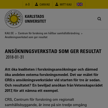
Hoppa
A-Ö
CANVAS
MITT KAU
till
huvudinnehåll
KARLSTADS
UNIVERSITET
Länkstig
KAU.SE
>
Centrum för forskning om hållbar samhällsförändring
>
Ansökningsverkstad som ger resultat
ANSÖKNINGSVERKSTAD SOM GER RESULTAT
2018-01-31
Att öka kvaliteten i forskningsansökningar och därmed
öka andelen externa forskningsmedel. Det var målet för
CRS:s ansökningsverkstäder vid starten för tre år sedan.
Och resultatet? En beviljad ansökan från Vetenskapsrådet
2017, för att nämna ett exempel.
CRS, Centrum för forskning om regionalt
samhällsbyggande, är inne på sin tredje omgång