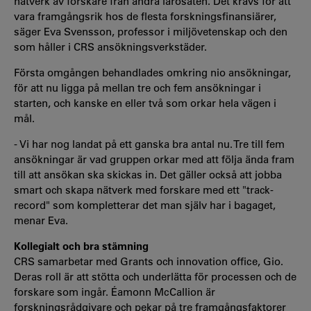
nätverk av forskare från andra lärosäten. Det krävs för att
vara framgångsrik hos de flesta forskningsfinansiärer,
säger Eva Svensson, professor i miljövetenskap och den
som håller i CRS ansökningsverkstäder.
Första omgången behandlades omkring nio ansökningar,
för att nu ligga på mellan tre och fem ansökningar i
starten, och kanske en eller två som orkar hela vägen i
mål.
- Vi har nog landat på ett ganska bra antal nu. Tre till fem
ansökningar är vad gruppen orkar med att följa ända fram
till att ansökan ska skickas in. Det gäller också att jobba
smart och skapa nätverk med forskare med ett "track-
record" som kompletterar det man själv har i bagaget,
menar Eva.
Kollegialt och bra stämning
CRS samarbetar med Grants och innovation office, Gio.
Deras roll är att stötta och underlätta för processen och de
forskare som ingår. Éamonn McCallion är
forskningsrådgivare och pekar på tre framgångsfaktorer