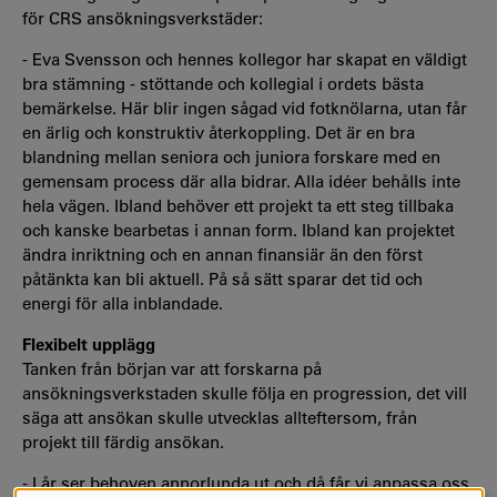
för CRS ansökningsverkstäder:
- Eva Svensson och hennes kollegor har skapat en väldigt
bra stämning - stöttande och kollegial i ordets bästa
bemärkelse. Här blir ingen sågad vid fotknölarna, utan får
en ärlig och konstruktiv återkoppling. Det är en bra
blandning mellan seniora och juniora forskare med en
gemensam process där alla bidrar. Alla idéer behålls inte
hela vägen. Ibland behöver ett projekt ta ett steg tillbaka
och kanske bearbetas i annan form. Ibland kan projektet
ändra inriktning och en annan finansiär än den först
påtänkta kan bli aktuell. På så sätt sparar det tid och
energi för alla inblandade.
Flexibelt upplägg
Tanken från början var att forskarna på
ansökningsverkstaden skulle följa en progression, det vill
säga att ansökan skulle utvecklas allteftersom, från
projekt till färdig ansökan.
- I år ser behoven annorlunda ut och då får vi anpassa oss.