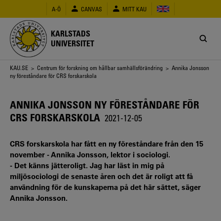
Hoppa
A-Ö
CANVAS
MITT KAU
till
huvudinnehåll
KARLSTADS
UNIVERSITET
Länkstig
KAU.SE
>
Centrum för forskning om hållbar samhällsförändring
> Annika Jonsson
ny föreståndare för CRS forskarskola
ANNIKA JONSSON NY FÖRESTÅNDARE FÖR
CRS FORSKARSKOLA
2021-12-05
CRS forskarskola har fått en ny föreståndare från den 15
november - Annika Jonsson, lektor i sociologi.
- Det känns jätteroligt. Jag har läst in mig på
miljösociologi de senaste åren och det är roligt att få
användning för de kunskaperna på det här sättet, säger
Annika Jonsson.