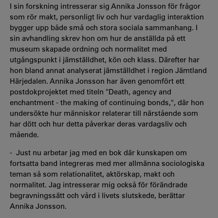
I sin forskning intresserar sig Annika Jonsson för frågor
som rör makt, personligt liv och hur vardaglig interaktion
bygger upp både små och stora sociala sammanhang. I
sin avhandling skrev hon om hur de anställda på ett
museum skapade ordning och normalitet med
utgångspunkt i jämställdhet, kön och klass. Därefter har
hon bland annat analyserat jämställdhet i region Jämtland
Härjedalen. Annika Jonsson har även genomfört ett
postdokprojektet med titeln "Death, agency and
enchantment - the making of continuing bonds,", där hon
undersökte hur människor relaterar till närstående som
har dött och hur detta påverkar deras vardagsliv och
mående.
- Just nu arbetar jag med en bok där kunskapen om
fortsatta band integreras med mer allmänna sociologiska
teman så som relationalitet, aktörskap, makt och
normalitet. Jag intresserar mig också för förändrade
begravningssätt och vård i livets slutskede, berättar
Annika Jonsson.