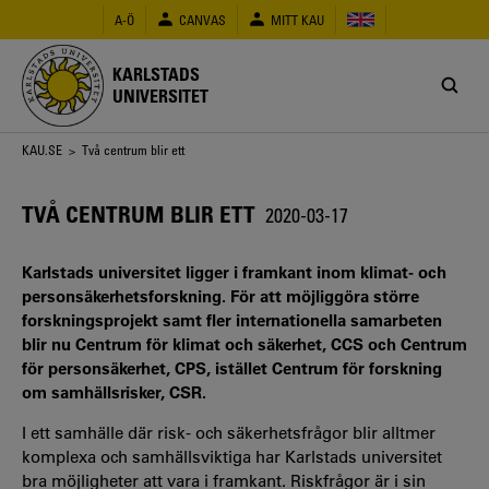
Hoppa
A-Ö
CANVAS
MITT KAU
till
huvudinnehåll
KARLSTADS
UNIVERSITET
Länkstig
KAU.SE
> Två centrum blir ett
TVÅ CENTRUM BLIR ETT
2020-03-17
Karlstads universitet ligger i framkant inom klimat- och
personsäkerhetsforskning. För att möjliggöra större
forskningsprojekt samt fler internationella samarbeten
blir nu Centrum för klimat och säkerhet, CCS och Centrum
för personsäkerhet, CPS, istället Centrum för forskning
om samhällsrisker, CSR.
I ett samhälle där risk- och säkerhetsfrågor blir alltmer
komplexa och samhällsviktiga har Karlstads universitet
bra möjligheter att vara i framkant. Riskfrågor är i sin