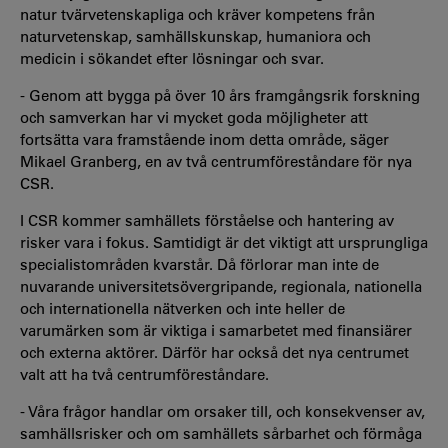
natur tvärvetenskapliga och kräver kompetens från
naturvetenskap, samhällskunskap, humaniora och
medicin i sökandet efter lösningar och svar.
- Genom att bygga på över 10 års framgångsrik forskning
och samverkan har vi mycket goda möjligheter att
fortsätta vara framstående inom detta område, säger
Mikael Granberg, en av två centrumföreståndare för nya
CSR.
I CSR kommer samhällets förståelse och hantering av
risker vara i fokus. Samtidigt är det viktigt att ursprungliga
specialistområden kvarstår. Då förlorar man inte de
nuvarande universitetsövergripande, regionala, nationella
och internationella nätverken och inte heller de
varumärken som är viktiga i samarbetet med finansiärer
och externa aktörer. Därför har också det nya centrumet
valt att ha två centrumföreståndare.
- Våra frågor handlar om orsaker till, och konsekvenser av,
samhällsrisker och om samhällets sårbarhet och förmåga