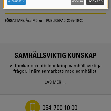
OCH
Alternativ
Avvisa
Godkänn
COOKIES
FÖRFATTARE:
Åsa Möller
PUBLICERAD:
2025-10-20
SAMHÄLLSVIKTIG KUNSKAP
Vi forskar och utbildar kring samhällsviktiga
frågor, i nära samarbete med samhället.
LÄS MER
054-700 10 00