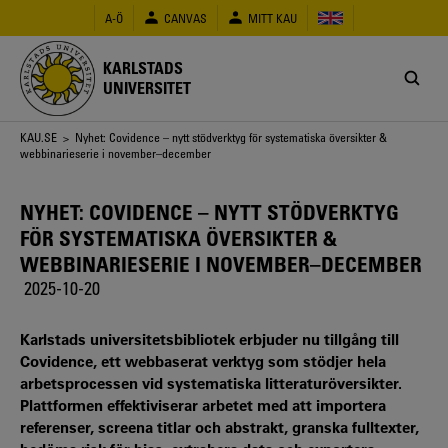
Hoppa
A-Ö
CANVAS
MITT KAU
till
huvudinnehåll
KARLSTADS
UNIVERSITET
Länkstig
KAU.SE
> Nyhet: Covidence – nytt stödverktyg för systematiska översikter &
webbinarieserie i november–december
NYHET: COVIDENCE – NYTT STÖDVERKTYG
FÖR SYSTEMATISKA ÖVERSIKTER &
WEBBINARIESERIE I NOVEMBER–DECEMBER
2025-10-20
Karlstads universitetsbibliotek erbjuder nu tillgång till
Covidence, ett webbaserat verktyg som stödjer hela
arbetsprocessen vid systematiska litteraturöversikter.
Plattformen effektiviserar arbetet med att importera
referenser, screena titlar och abstrakt, granska fulltexter,