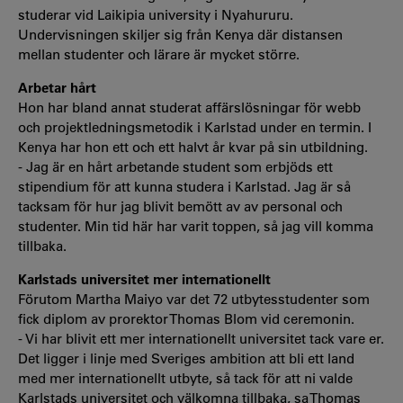
studerar vid Laikipia university i Nyahururu.
Undervisningen skiljer sig från Kenya där distansen
mellan studenter och lärare är mycket större.
Arbetar hårt
Hon har bland annat studerat affärslösningar för webb
och projektledningsmetodik i Karlstad under en termin. I
Kenya har hon ett och ett halvt år kvar på sin utbildning.
- Jag är en hårt arbetande student som erbjöds ett
stipendium för att kunna studera i Karlstad. Jag är så
tacksam för hur jag blivit bemött av av personal och
studenter. Min tid här har varit toppen, så jag vill komma
tillbaka.
Karlstads universitet mer internationellt
Förutom Martha Maiyo var det 72 utbytesstudenter som
fick diplom av prorektor Thomas Blom vid ceremonin.
- Vi har blivit ett mer internationellt universitet tack vare er.
Det ligger i linje med Sveriges ambition att bli ett land
med mer internationellt utbyte, så tack för att ni valde
Karlstads universitet och välkomna tillbaka, sa Thomas