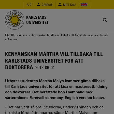
Hoppa
A-Ö
CANVAS
MITT KAU
till
huvudinnehåll
KARLSTADS
UNIVERSITET
Länkstig
KAU.SE
>
Alumn
> Kenyanskan Martha vill tillbaka till Karlstads universitet för att
doktorera
KENYANSKAN MARTHA VILL TILLBAKA TILL
KARLSTADS UNIVERSITET FÖR ATT
DOKTORERA
2018-06-04
Utbytesstudenten Martha Maiyo kommer gärna tillbaka
till Karlstads universitet för att läsa en mastersutbildning
och doktorera. Det berättade hon i samband med
vårterminens Farewell ceremony. English version below.
- Det har varit så bra! Studierna, undervisningen och de
tekniska förutsättningarna, säger Martha Maiyo som