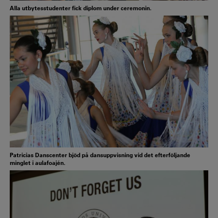
Alla utbytesstudenter fick diplom under ceremonin.
Patricias Danscenter bjöd på dansuppvisning vid det efterföljande
minglet i aulafoajén.