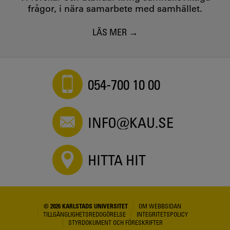
frågor, i nära samarbete med samhället.
LÄS MER
054-700 10 00
INFO@KAU.SE
HITTA HIT
© 2026 KARLSTADS UNIVERSITET
OM WEBBSIDAN
TILLGÄNGLIGHETSREDOGÖRELSE
INTEGRITETSPOLICY
STYRDOKUMENT OCH FÖRESKRIFTER