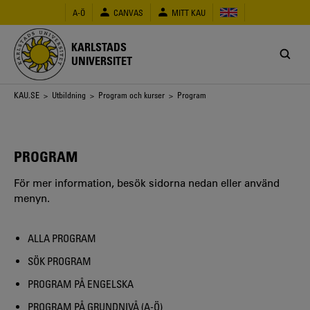
Hoppa
A-Ö
CANVAS
MITT KAU
till
huvudinnehåll
KARLSTADS
UNIVERSITET
Länkstig
KAU.SE
>
Utbildning
>
Program och kurser
> Program
PROGRAM
För mer information, besök sidorna nedan eller använd
menyn.
ALLA PROGRAM
SÖK PROGRAM
PROGRAM PÅ ENGELSKA
PROGRAM PÅ GRUNDNIVÅ (A-Ö)