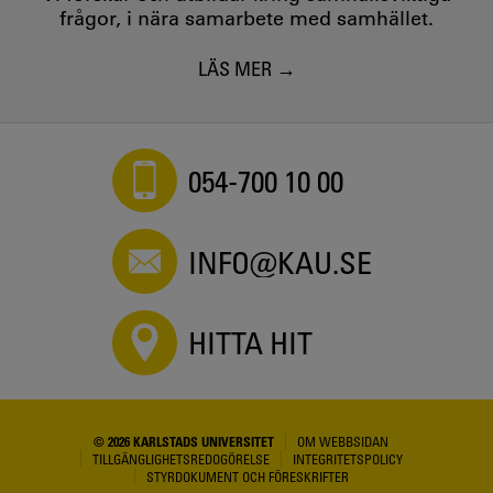
frågor, i nära samarbete med samhället.
LÄS MER
054-700 10 00
INFO@KAU.SE
HITTA HIT
© 2026 KARLSTADS UNIVERSITET
OM WEBBSIDAN
TILLGÄNGLIGHETSREDOGÖRELSE
INTEGRITETSPOLICY
STYRDOKUMENT OCH FÖRESKRIFTER