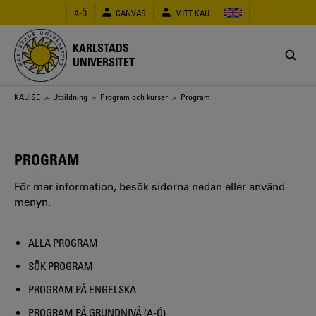
Hoppa
A-Ö
CANVAS
MITT KAU
till
huvudinnehåll
KARLSTADS
UNIVERSITET
Länkstig
KAU.SE
>
Utbildning
>
Program och kurser
> Program
PROGRAM
För mer information, besök sidorna nedan eller använd
menyn.
ALLA PROGRAM
SÖK PROGRAM
PROGRAM PÅ ENGELSKA
PROGRAM PÅ GRUNDNIVÅ (A-Ö)