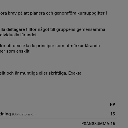
stora krav på att planera och genomföra kursuppgifter i
lla deltagare tillför något till gruppens gemensamma
viduella lärandet.
för att utveckla de principer som utmärker lärande
per som enskilt.
t och är muntliga eller skriftliga. Exakta
HP
edning
15
(Obligatorisk)
POÄNGSUMMA:
15