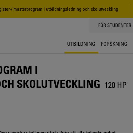
ster-/ masterprogram i utbildningsledning och skolutveckling
TOPPMENY
FÖR STUDENTER
UTBILDNING
FORSKNING
OGRAM I
OCH SKOLUTVECKLING
120 HP
 Den svenska skollagen utgår ifrån att all skolverksamhet