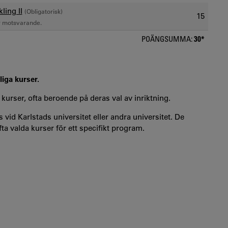
ling II
(Obligatorisk)
15
r motsvarande.
POÄNGSUMMA:
30*
liga kurser.
 kurser, ofta beroende på deras val av inriktning.
 vid Karlstads universitet eller andra universitet. De
a valda kurser för ett specifikt program.