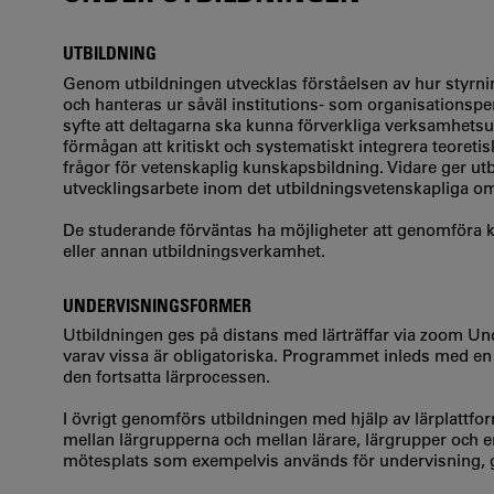
UTBILDNING
Genom utbildningen utvecklas förståelsen av hur styrnin
och hanteras ur såväl institutions- som organisationspe
syfte att deltagarna ska kunna förverkliga verksamhets
förmågan att kritiskt och systematiskt integrera teoreti
frågor för vetenskaplig kunskapsbildning. Vidare ger utbi
utvecklingsarbete inom det utbildningsvetenskapliga o
De studerande förväntas ha möjligheter att genomföra ku
eller annan utbildningsverkamhet.
UNDERVISNINGSFORMER
Utbildningen ges på distans med lärträffar via zoom Un
varav vissa är obligatoriska. Programmet inleds med en o
den fortsatta lärprocessen.
I övrigt genomförs utbildningen med hjälp av lärplattf
mellan lärgrupperna och mellan lärare, lärgrupper och e
mötesplats som exempelvis används för undervisning, g