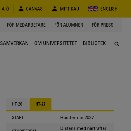
A-Ö
CANVAS
MITT KAU
ENGLISH
FÖR MEDARBETARE
FÖR ALUMNER
FÖR PRESS
SAMVERKAN
OM UNIVERSITETET
BIBLIOTEK
HT-26
HT-27
Hösttermin 2027
START
Distans med närträffar
STUDIEFORM