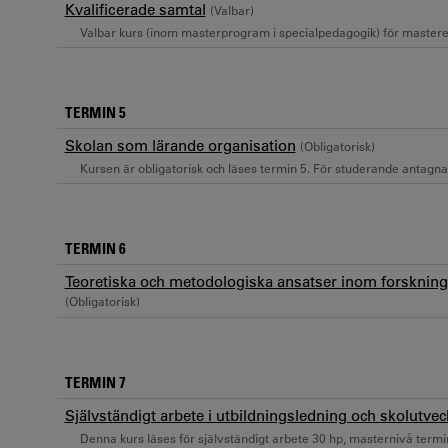
Kvalificerade samtal
(Valbar)
Valbar kurs (inom masterprogram i specialpedagogik) för maste
TERMIN 5
Skolan som lärande organisation
(Obligatorisk)
Kursen är obligatorisk och läses termin 5. För studerande antagna h
TERMIN 6
Teoretiska och metodologiska ansatser inom forsknings
(Obligatorisk)
TERMIN 7
Självständigt arbete i utbildningsledning och skolutve
Denna kurs läses för självständigt arbete 30 hp, masternivå termin