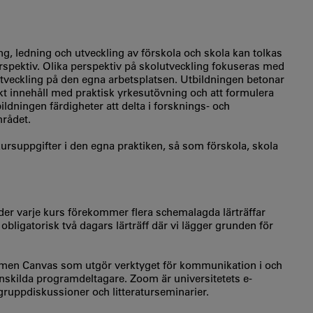
g, ledning och utveckling av förskola och skola kan tolkas
rspektiv. Olika perspektiv på skolutveckling fokuseras med
utveckling på den egna arbetsplatsen. Utbildningen betonar
skt innehåll med praktisk yrkesutövning och att formulera
ldningen färdigheter att delta i forsknings- och
mrådet.
rsuppgifter i den egna praktiken, så som förskola, skola
der varje kurs förekommer flera schemalagda lärträffar
bligatorisk två dagars lärträff där vi lägger grunden för
ormen Canvas som utgör verktyget för kommunikation i och
nskilda programdeltagare. Zoom är universitetets e-
ruppdiskussioner och litteraturseminarier.