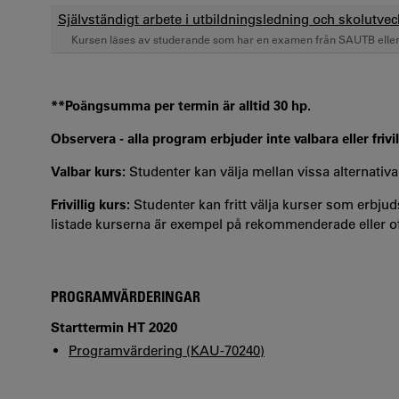
Självständigt arbete i utbildningsledning och skolutveck
Kursen läses av studerande som har en examen från SAUTB elle
**Poängsumma per termin är alltid 30 hp.
Observera - alla program erbjuder inte valbara eller frivil
Valbar kurs:
Studenter kan välja mellan vissa alternativa
Frivillig kurs:
Studenter kan fritt välja kurser som erbjuds
listade kurserna är exempel på rekommenderade eller oft
PROGRAMVÄRDERINGAR
Starttermin HT 2020
Programvärdering (KAU-70240)