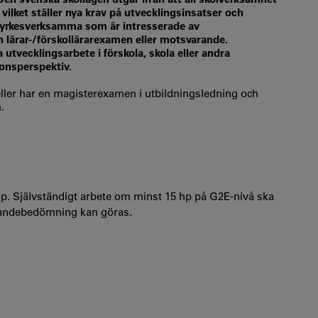
vilket ställer nya krav på utvecklingsinsatser och
l yrkesverksamma som är intresserade av
 lärar-/förskollärarexamen eller motsvarande.
a utvecklingsarbete i förskola, skola eller andra
ionsperspektiv.
eller har en magisterexamen i utbildningsledning och
.
. Självständigt arbete om minst 15 hp på G2E-nivå ska
randebedömning kan göras.