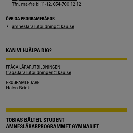
Tfn, må-fre kl.11-12, 054-700 12 12
ÖVRIGA PROGRAMFRÅGOR
amneslararutbildning@kau.se
KAN VI HJÄLPA DIG?
FRÅGA LÄRARUTBILDNINGEN
fraga.lararutbildningen@kau.se
PROGRAMLEDARE
Helen Brink
TOBIAS BÄLTER, STUDENT
ÄMNESLÄRARPROGRAMMET GYMNASIET