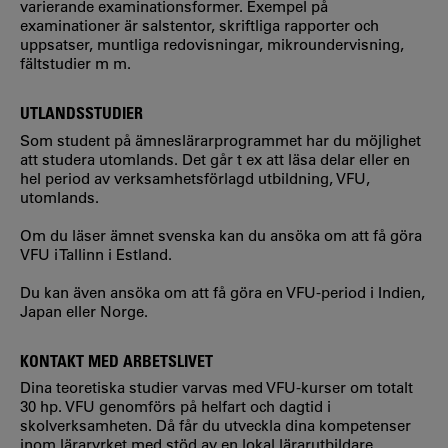
varierande examinationsformer. Exempel på
examinationer är salstentor, skriftliga rapporter och
uppsatser, muntliga redovisningar, mikroundervisning,
fältstudier m m.
UTLANDSSTUDIER
Som student på ämneslärarprogrammet har du möjlighet
att studera utomlands. Det går t ex att läsa delar eller en
hel period av verksamhetsförlagd utbildning, VFU,
utomlands.
Om du läser ämnet svenska kan du ansöka om att få göra
VFU i Tallinn i Estland.
Du kan även ansöka om att få göra en VFU-period i Indien,
Japan eller Norge.
KONTAKT MED ARBETSLIVET
Dina teoretiska studier varvas med VFU-kurser om totalt
30 hp. VFU genomförs på helfart och dagtid i
skolverksamheten. Då får du utveckla dina kompetenser
inom läraryrket med stöd av en lokal lärarutbildare.