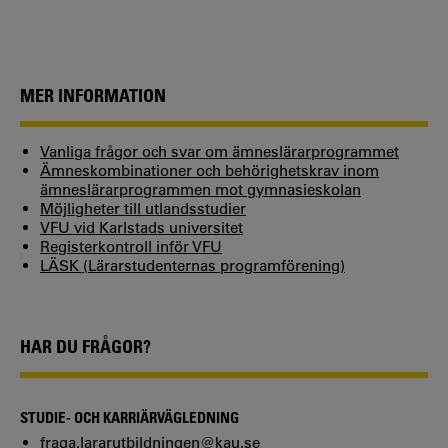
MER INFORMATION
Vanliga frågor och svar om ämneslärarprogrammet
Ämneskombinationer och behörighetskrav inom
ämneslärarprogrammen mot gymnasieskolan
Möjligheter till utlandsstudier
VFU vid Karlstads universitet
Registerkontroll inför VFU
LÄSK (Lärarstudenternas programförening)
HAR DU FRÅGOR?
STUDIE- OCH KARRIÄRVÄGLEDNING
fraga.lararutbildningen@kau.se