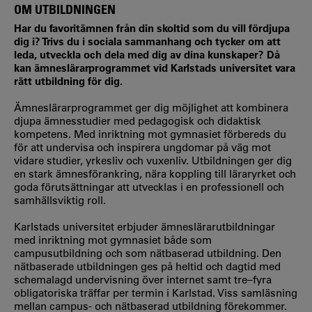
OM UTBILDNINGEN
Har du favoritämnen från din skoltid som du vill fördjupa
dig i? Trivs du i sociala sammanhang och tycker om att
leda, utveckla och dela med dig av dina kunskaper? Då
kan ämneslärarprogrammet vid Karlstads universitet vara
rätt utbildning för dig.
Ämneslärarprogrammet ger dig möjlighet att kombinera
djupa ämnesstudier med pedagogisk och didaktisk
kompetens. Med inriktning mot gymnasiet förbereds du
för att undervisa och inspirera ungdomar på väg mot
vidare studier, yrkesliv och vuxenliv. Utbildningen ger dig
en stark ämnesförankring, nära koppling till läraryrket och
goda förutsättningar att utvecklas i en professionell och
samhällsviktig roll.
Karlstads universitet erbjuder ämneslärarutbildningar
med inriktning mot gymnasiet både som
campusutbildning och som nätbaserad utbildning. Den
nätbaserade utbildningen ges på heltid och dagtid med
schemalagd undervisning över internet samt tre–fyra
obligatoriska träffar per termin i Karlstad. Viss samläsning
mellan campus- och nätbaserad utbildning förekommer.