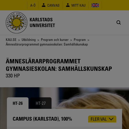
Hoppa
A-Ö
CANVAS
MITT KAU
till
huvudinnehåll
KARLSTADS
UNIVERSITET
Länkstig
KAU.SE
>
Utbildning
>
Program och kurser
>
Program
>
Ämneslärarprogrammet gymnasieskolan: Samhällskunskap
ÄMNESLÄRARPROGRAMMET
GYMNASIESKOLAN: SAMHÄLLSKUNSKAP
330 HP
HT-26
HT-27
CAMPUS (KARLSTAD), 100%
FLER VAL
CHOOSE
OCCASION