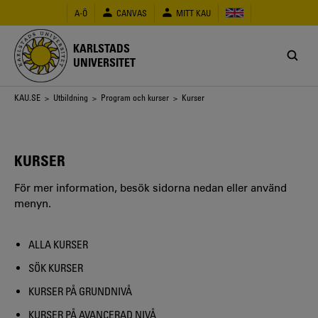
Hoppa
A-Ö
CANVAS
MITT KAU
till
huvudinnehåll
KARLSTADS
UNIVERSITET
Länkstig
KAU.SE
>
Utbildning
>
Program och kurser
> Kurser
KURSER
För mer information, besök sidorna nedan eller använd
menyn.
ALLA KURSER
SÖK KURSER
KURSER PÅ GRUNDNIVÅ
KURSER PÅ AVANCERAD NIVÅ