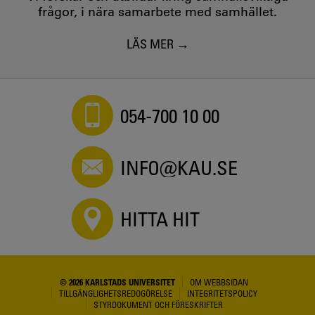
frågor, i nära samarbete med samhället.
LÄS MER
054-700 10 00
INFO@KAU.SE
HITTA HIT
© 2026 KARLSTADS UNIVERSITET
OM WEBBSIDAN
TILLGÄNGLIGHETSREDOGÖRELSE
INTEGRITETSPOLICY
STYRDOKUMENT OCH FÖRESKRIFTER