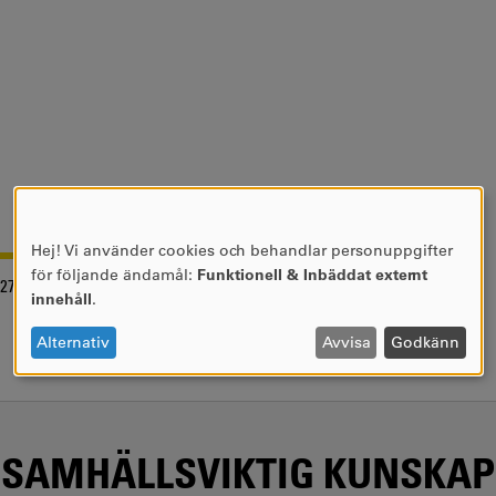
Hej! Vi använder cookies och behandlar personuppgifter
ANVÄNDNING
för följande ändamål:
Funktionell & Inbäddat externt
-27
AV
innehåll
.
PERSONUPPGIFTER
OCH
Alternativ
Avvisa
Godkänn
COOKIES
SAMHÄLLSVIKTIG KUNSKAP