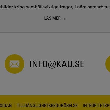
utbildar kring samhällsviktiga frågor, i nära samarbet
LÄS MER
INFO@KAU.SE
SIDAN
TILLGÄNGLIGHETSREDOGÖRELSE
INTEGRITETSP