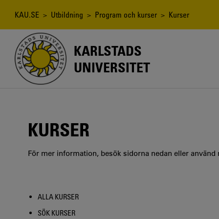
Hoppa
till
Länkstig
KAU.SE
>
Utbildning
>
Program och kurser
> Kurser
huvudinnehåll
KARLSTADS
UNIVERSITET
KURSER
För mer information, besök sidorna nedan eller använd
ALLA KURSER
SÖK KURSER