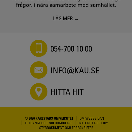
frågor, i nära samarbete med samhället.
LÄS MER
054-700 10 00
INFO@KAU.SE
HITTA HIT
© 2026 KARLSTADS UNIVERSITET
OM WEBBSIDAN
TILLGÄNGLIGHETSREDOGÖRELSE
INTEGRITETSPOLICY
STYRDOKUMENT OCH FÖRESKRIFTER