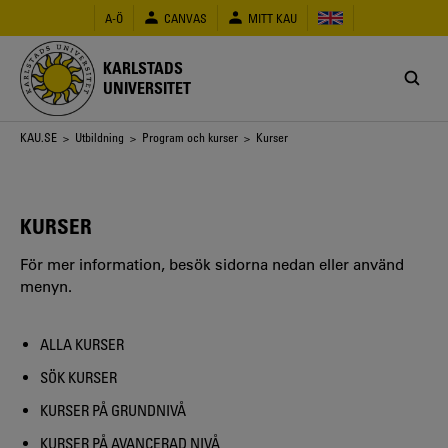
Hoppa
A-Ö
CANVAS
MITT KAU
till
huvudinnehåll
KARLSTADS
UNIVERSITET
Länkstig
KAU.SE
>
Utbildning
>
Program och kurser
> Kurser
KURSER
För mer information, besök sidorna nedan eller använd
menyn.
ALLA KURSER
SÖK KURSER
KURSER PÅ GRUNDNIVÅ
KURSER PÅ AVANCERAD NIVÅ