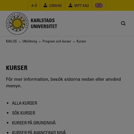
Hoppa
A-Ö
CANVAS
MITT KAU
till
huvudinnehåll
KARLSTADS
UNIVERSITET
Länkstig
KAU.SE
>
Utbildning
>
Program och kurser
> Kurser
KURSER
För mer information, besök sidorna nedan eller använd
menyn.
ALLA KURSER
SÖK KURSER
KURSER PÅ GRUNDNIVÅ
KURSER PÅ AVANCERAD NIVÅ