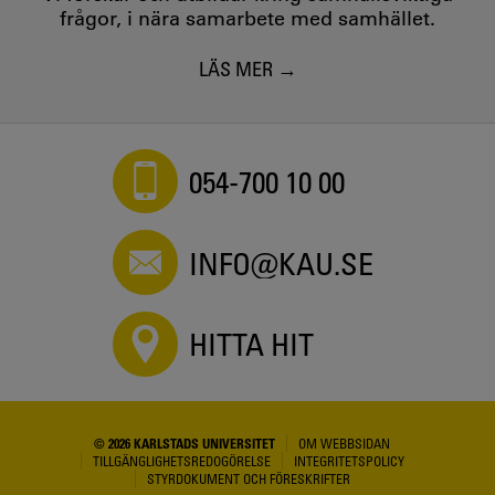
frågor, i nära samarbete med samhället.
LÄS MER
054-700 10 00
INFO@KAU.SE
HITTA HIT
© 2026 KARLSTADS UNIVERSITET
OM WEBBSIDAN
TILLGÄNGLIGHETSREDOGÖRELSE
INTEGRITETSPOLICY
STYRDOKUMENT OCH FÖRESKRIFTER