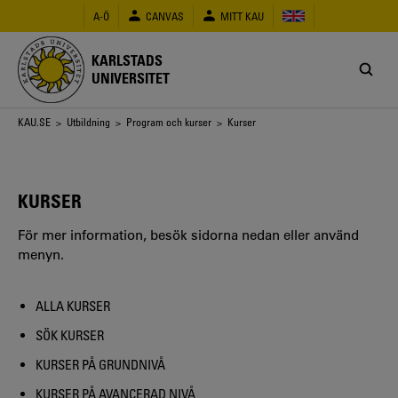
Hoppa
A-Ö
CANVAS
MITT KAU
till
huvudinnehåll
KARLSTADS
UNIVERSITET
Länkstig
KAU.SE
>
Utbildning
>
Program och kurser
> Kurser
KURSER
För mer information, besök sidorna nedan eller använd
menyn.
ALLA KURSER
SÖK KURSER
KURSER PÅ GRUNDNIVÅ
KURSER PÅ AVANCERAD NIVÅ