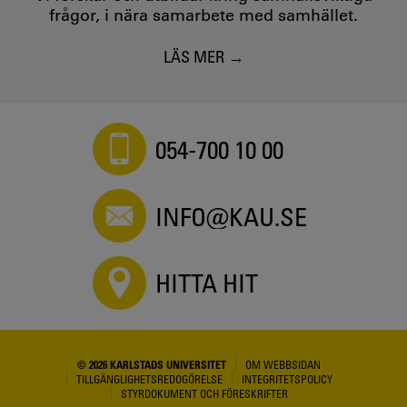
frågor, i nära samarbete med samhället.
LÄS MER
054-700 10 00
INFO@KAU.SE
HITTA HIT
© 2026 KARLSTADS UNIVERSITET
OM WEBBSIDAN
TILLGÄNGLIGHETSREDOGÖRELSE
INTEGRITETSPOLICY
STYRDOKUMENT OCH FÖRESKRIFTER