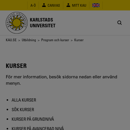
Hoppa
A-Ö
CANVAS
MITT KAU
till
huvudinnehåll
KARLSTADS
UNIVERSITET
Länkstig
KAU.SE
>
Utbildning
>
Program och kurser
> Kurser
KURSER
För mer information, besök sidorna nedan eller använd
menyn.
ALLA KURSER
SÖK KURSER
KURSER PÅ GRUNDNIVÅ
KURSER PÅ AVANCERAD NIVÅ