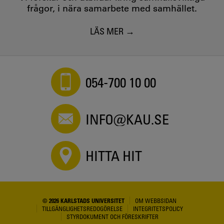
frågor, i nära samarbete med samhället.
LÄS MER
054-700 10 00
INFO@KAU.SE
HITTA HIT
© 2026 KARLSTADS UNIVERSITET
OM WEBBSIDAN
TILLGÄNGLIGHETSREDOGÖRELSE
INTEGRITETSPOLICY
STYRDOKUMENT OCH FÖRESKRIFTER