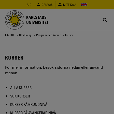
Hoppa
A-Ö
CANVAS
MITT KAU
till
huvudinnehåll
KARLSTADS
UNIVERSITET
Länkstig
KAU.SE
>
Utbildning
>
Program och kurser
> Kurser
KURSER
För mer information, besök sidorna nedan eller använd
menyn.
ALLA KURSER
SÖK KURSER
KURSER PÅ GRUNDNIVÅ
KURSER PÅ AVANCERAD NIVÅ