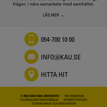
frågor, i nära samarbete med samhället.
LÄS MER
054-700 10 00
INFO@KAU.SE
HITTA HIT
© 2026 KARLSTADS UNIVERSITET
OM WEBBSIDAN
TILLGÄNGLIGHETSREDOGÖRELSE
INTEGRITETSPOLICY
STYRDOKUMENT OCH FÖRESKRIFTER