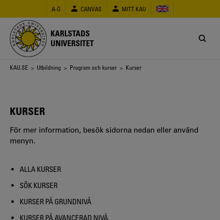
Hoppa
A-Ö
CANVAS
MITT KAU
till
huvudinnehåll
KARLSTADS
UNIVERSITET
Länkstig
KAU.SE
>
Utbildning
>
Program och kurser
> Kurser
KURSER
För mer information, besök sidorna nedan eller använd
menyn.
ALLA KURSER
SÖK KURSER
KURSER PÅ GRUNDNIVÅ
KURSER PÅ AVANCERAD NIVÅ