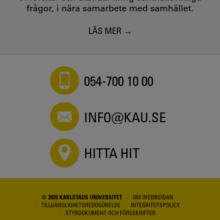
frågor, i nära samarbete med samhället.
LÄS MER
054-700 10 00
INFO@KAU.SE
HITTA HIT
© 2026 KARLSTADS UNIVERSITET
OM WEBBSIDAN
TILLGÄNGLIGHETSREDOGÖRELSE
INTEGRITETSPOLICY
STYRDOKUMENT OCH FÖRESKRIFTER