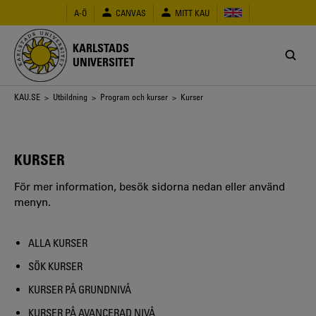
Hoppa
A-Ö
CANVAS
MITT KAU
till
huvudinnehåll
KARLSTADS
UNIVERSITET
Länkstig
KAU.SE
>
Utbildning
>
Program och kurser
> Kurser
KURSER
För mer information, besök sidorna nedan eller använd
menyn.
ALLA KURSER
SÖK KURSER
KURSER PÅ GRUNDNIVÅ
KURSER PÅ AVANCERAD NIVÅ