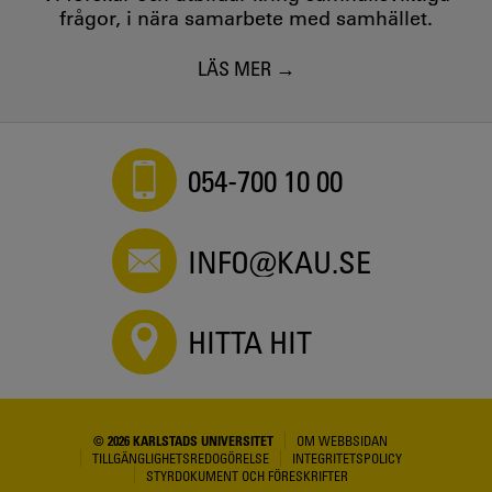
frågor, i nära samarbete med samhället.
LÄS MER
054-700 10 00
INFO@KAU.SE
HITTA HIT
© 2026 KARLSTADS UNIVERSITET
OM WEBBSIDAN
TILLGÄNGLIGHETSREDOGÖRELSE
INTEGRITETSPOLICY
STYRDOKUMENT OCH FÖRESKRIFTER