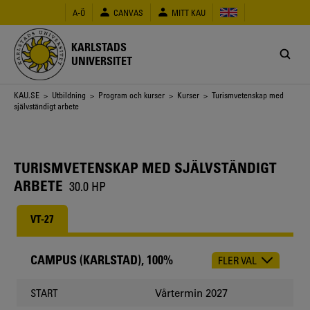
Hoppa
A-Ö
CANVAS
MITT KAU
till
huvudinnehåll
KARLSTADS
UNIVERSITET
Länkstig
KAU.SE
>
Utbildning
>
Program och kurser
>
Kurser
> Turismvetenskap med
självständigt arbete
TURISMVETENSKAP MED SJÄLVSTÄNDIGT
ARBETE
30.0 HP
VT-27
CAMPUS (KARLSTAD), 100%
FLER VAL
CHOOSE
OCCASION
Vårtermin 2027
START