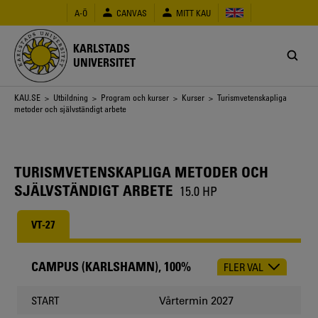
Hoppa
A-Ö
CANVAS
MITT KAU
till
huvudinnehåll
KARLSTADS
UNIVERSITET
Länkstig
KAU.SE
>
Utbildning
>
Program och kurser
>
Kurser
> Turismvetenskapliga
metoder och självständigt arbete
TURISMVETENSKAPLIGA METODER OCH
SJÄLVSTÄNDIGT ARBETE
15.0 HP
VT-27
CAMPUS (KARLSHAMN), 100%
FLER VAL
CHOOSE
OCCASION
Vårtermin 2027
START