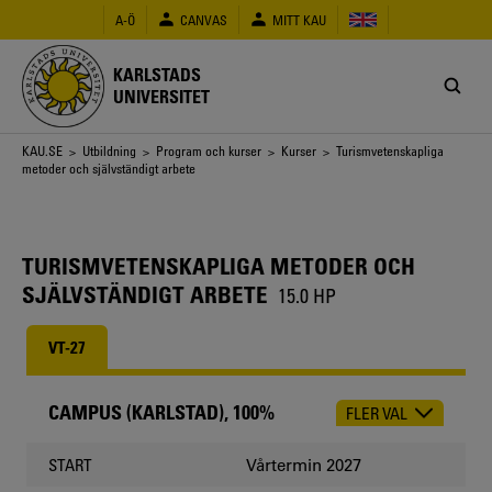
Hoppa
A-Ö
CANVAS
MITT KAU
till
huvudinnehåll
KARLSTADS
UNIVERSITET
Länkstig
KAU.SE
>
Utbildning
>
Program och kurser
>
Kurser
> Turismvetenskapliga
metoder och självständigt arbete
TURISMVETENSKAPLIGA METODER OCH
SJÄLVSTÄNDIGT ARBETE
15.0 HP
VT-27
CAMPUS (KARLSTAD), 100%
FLER VAL
CHOOSE
OCCASION
Vårtermin 2027
START