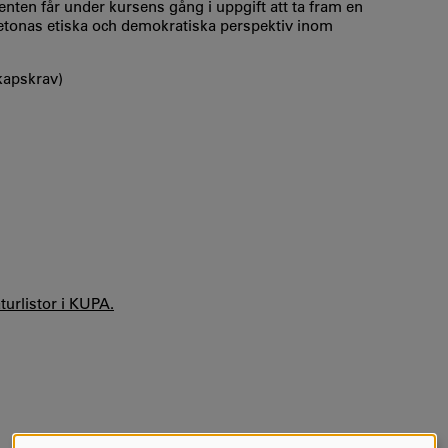
denten får under kursens gång i uppgift att ta fram en
etonas etiska och demokratiska perspektiv inom
kapskrav)
aturlistor i KUPA.