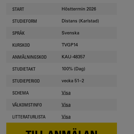
OCCASION
Hösttermin 2026
START
Distans (Karlstad)
STUDIEFORM
Svenska
SPRÅK
TVGP14
KURSKOD
KAU-48357
ANMÄLNINGSKOD
100% (Dag)
STUDIETAKT
vecka 51–2
STUDIEPERIOD
Visa
SCHEMA
Visa
VÄLKOMSTINFO
Visa
LITTERATURLISTA