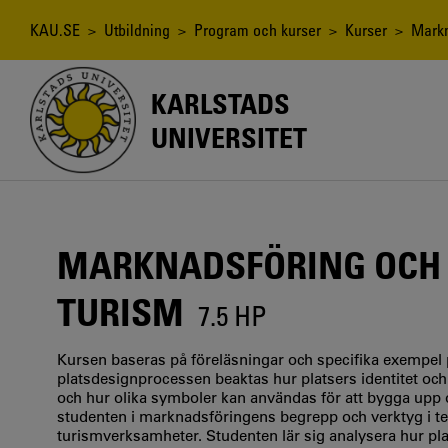
Hoppa
till
Länkstig
KAU.SE
>
Utbildning
>
Program och kurser
>
Kurser
> Markna
huvudinnehåll
KARLSTADS
UNIVERSITET
MARKNADSFÖRING OCH 
TURISM
7.5 HP
Kursen baseras på föreläsningar och specifika exempel
platsdesignprocessen beaktas hur platsers identitet och
och hur olika symboler kan användas för att bygga upp
studenten i marknadsföringens begrepp och verktyg i teo
turismverksamheter. Studenten lär sig analysera hur plat