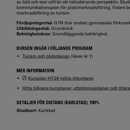
av bild och text utifrån ett inkluderande perspektiv. Stu
kommunikationsplan för platsmarknadsföring. Vidare b
marknadsföring av turism.
Fördjupningsnivå:
G1N (har endast gymnasiala förkuns
Utbildningsnivå:
Grundnivå
Behörighetskrav:
Grundläggande behörighet.
KURSEN INGÅR I FÖLJANDE PROGRAM
Turism och platsdesign
(läses år 1)
MER INFORMATION
Kursplan HT-24 (giltig tillsvidare)
Hitta tidigare kursplaner, utbildningsplaner och litter
DETALJER FÖR DISTANS (KARLSTAD), 100%
Studieort:
Karlstad