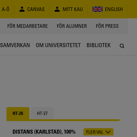
A-Ö
CANVAS
MITT KAU
ENGLISH
FÖR MEDARBETARE
FÖR ALUMNER
FÖR PRESS
SAMVERKAN
OM UNIVERSITETET
BIBLIOTEK
HT-26
HT-27
DISTANS (KARLSTAD), 100%
FLER VAL
CHOOSE