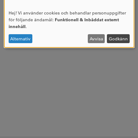
Hej! Vi använder cookies och behandlar personuppgifter
ANVÄNDNING
för följande ändamål:
Funktionell & Inbäddat externt
AV
innehåll
.
PERSONUPPGIFTER
OCH
Alternativ
Avvisa
Godkänn
COOKIES