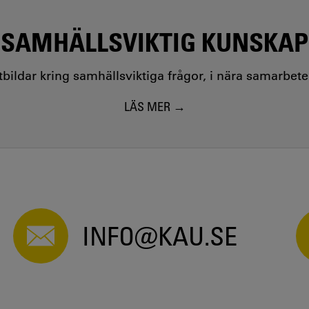
SAMHÄLLSVIKTIG KUNSKAP
utbildar kring samhällsviktiga frågor, i nära samarbet
LÄS MER
INFO@KAU.SE