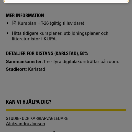
COOKIES
180 hp. Motsvarandebedömning kan göras.
MER INFORMATION
Kursplan HT-26 (giltig tillsvidare)
Hitta tidigare kursplaner, utbildningsplaner och
litteraturlistor i KUPA.
DETALJER FÖR DISTANS (KARLSTAD), 50%
Sammankomster:
Tre - fyra digitalakursträffar på zoom.
Studieort:
Karlstad
KAN VI HJÄLPA DIG?
STUDIE- OCH KARRIÄRVÄGLEDARE
Aleksandra Jensen