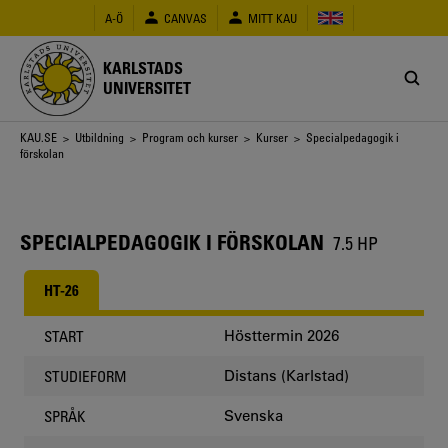
Hoppa
A-Ö
CANVAS
MITT KAU
till
huvudinnehåll
KARLSTADS
UNIVERSITET
Länkstig
KAU.SE
>
Utbildning
>
Program och kurser
>
Kurser
> Specialpedagogik i
förskolan
SPECIALPEDAGOGIK I FÖRSKOLAN
7.5 HP
HT-26
Hösttermin 2026
START
Distans (Karlstad)
STUDIEFORM
Svenska
SPRÅK