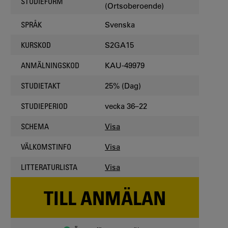
STUDIEFORM
(Ortsoberoende)
Svenska
SPRÅK
S2GA15
KURSKOD
KAU-49979
ANMÄLNINGSKOD
25% (Dag)
STUDIETAKT
vecka 36–22
STUDIEPERIOD
Visa
SCHEMA
Visa
VÄLKOMSTINFO
Visa
LITTERATURLISTA
TILL ANMÄLAN