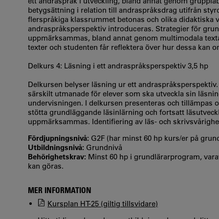
ett andraspråk i utveckling, bland annat genom grup
betygsättning i relation till andraspråksdrag utifrån st
flerspråkiga klassrummet betonas och olika didaktiska val
andraspråksperspektiv introduceras. Strategier för grun
uppmärksammas, bland annat genom multimodala textaktiv
texter och studenten får reflektera över hur dessa kan o
Delkurs 4: Läsning i ett andraspråksperspektiv 3,5 hp
Delkursen belyser läsning ur ett andraspråksperspekt
särskilt utmanade för elever som ska utveckla sin läsnin
undervisningen. I delkursen presenteras och tillämpas o
stötta grundläggande läsinlärning och fortsatt läsutveck
uppmärksammas. Identifiering av läs- och skrivsvårighe
Fördjupningsnivå:
G2F (har minst 60 hp kurs/er på gru
Utbildningsnivå:
Grundnivå
Behörighetskrav:
Minst 60 hp i grundlärarprogram, va
kan göras.
MER INFORMATION
Kursplan HT-25 (giltig tillsvidare)