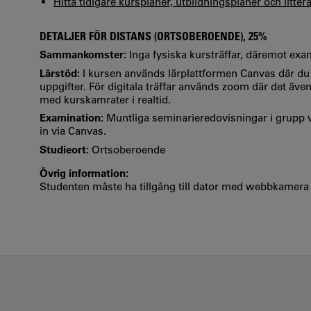
Hitta tidigare kursplaner, utbildningsplaner och litter
DETALJER FÖR DISTANS (ORTSOBEROENDE), 25%
Sammankomster:
Inga fysiska kursträffar, däremot exa
Lärstöd:
I kursen används lärplattformen Canvas där du
uppgifter. För digitala träffar används zoom där det även 
med kurskamrater i realtid.
Examination:
Muntliga seminarieredovisningar i grupp v
in via Canvas.
Studieort:
Ortsoberoende
Övrig information:
Studenten måste ha tillgång till dator med webbkamera