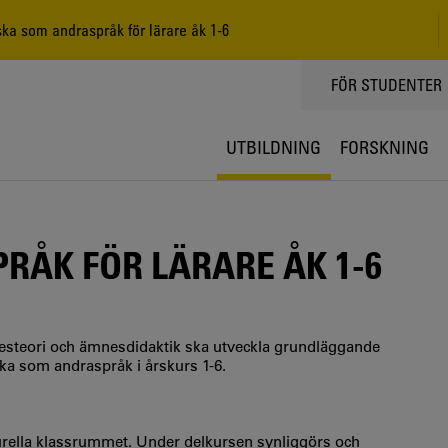
a som andraspråk för lärare åk 1-6
TOPPMENY
FÖR STUDENTER
UTBILDNING
FORSKNING
ÅK FÖR LÄRARE ÅK 1-6
esteori och ämnesdidaktik ska utveckla grundläggande
ka som andraspråk i årskurs 1-6.
turella klassrummet. Under delkursen synliggörs och