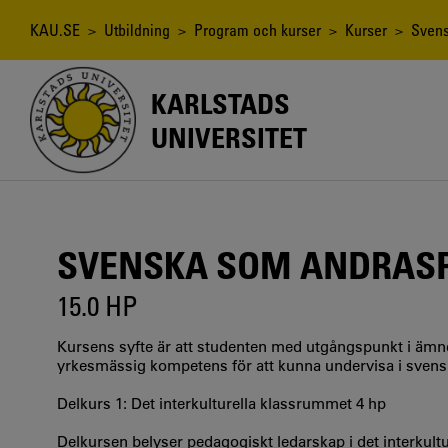
Hoppa
till
Länkstig
KAU.SE
>
Utbildning
>
Program och kurser
>
Kurser
> Svensk
huvudinnehåll
KARLSTADS
UNIVERSITET
SVENSKA SOM ANDRASPR
15.0 HP
Kursens syfte är att studenten med utgångspunkt i ämn
yrkesmässig kompetens för att kunna undervisa i svens
Delkurs 1: Det interkulturella klassrummet 4 hp
Delkursen belyser pedagogiskt ledarskap i det interkul