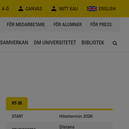
A-Ö
CANVAS
MITT KAU
ENGLISH
FÖR MEDARBETARE
FÖR ALUMNER
FÖR PRESS
SAMVERKAN
OM UNIVERSITETET
BIBLIOTEK
HT-26
Hösttermin 2026
START
Distans