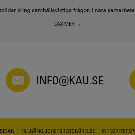
utbildar kring samhällsviktiga frågor, i nära samarbet
LÄS MER
INFO@KAU.SE
SIDAN
TILLGÄNGLIGHETSREDOGÖRELSE
INTEGRITETSP