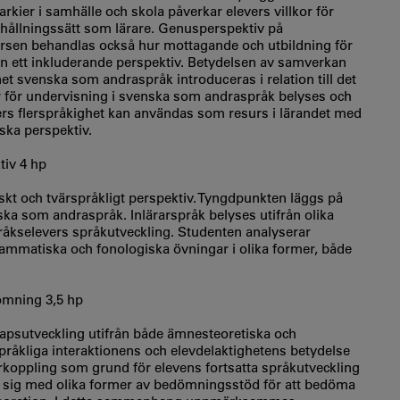
rkier i samhälle och skola påverkar elevers villkor för
förhållningssätt som lärare. Genusperspektiv på
rsen behandlas också hur mottagande och utbildning för
ån ett inkluderande perspektiv. Betydelsen av samverkan
svenska som andraspråk introduceras i relation till det
r för undervisning i svenska som andraspråk belyses och
vers flerspråkighet kan användas som resurs i lärandet med
ka perspektiv.
tiv 4 hp
skt och tvärspråkligt perspektiv. Tyngdpunkten läggs på
a som andraspråk. Inlärarspråk belyses utifrån olika
språkselevers språkutveckling. Studenten analyserar
mmatiska och fonologiska övningar i olika former, både
ömning 3,5 hp
apsutveckling utifrån både ämnesteoretiska och
råkliga interaktionens och elevdelaktighetens betydelse
koppling som grund för elevens fortsatta språkutveckling
a sig med olika former av bedömningsstöd för att bedöma