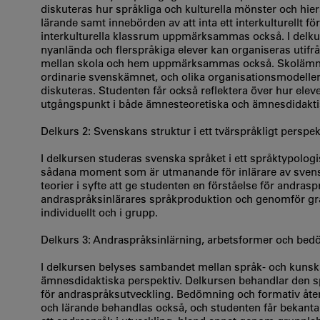
diskuteras hur språkliga och kulturella mönster och hiera
lärande samt innebörden av att inta ett interkulturellt 
interkulturella klassrum uppmärksammas också. I delku
nyanlända och flerspråkiga elever kan organiseras utifr
mellan skola och hem uppmärksammas också. Skolämnet 
ordinarie svenskämnet, och olika organisationsmodelle
diskuteras. Studenten får också reflektera över hur ele
utgångspunkt i både ämnesteoretiska och ämnesdidaktis
Delkurs 2: Svenskans struktur i ett tvärspråkligt perspek
I delkursen studeras svenska språket i ett språktypologi
sådana moment som är utmanande för inlärare av svensk
teorier i syfte att ge studenten en förståelse för andra
andraspråksinlärares språkproduktion och genomför gra
individuellt och i grupp.
Delkurs 3: Andraspråksinlärning, arbetsformer och bed
I delkursen belyses sambandet mellan språk- och kunsk
ämnesdidaktiska perspektiv. Delkursen behandlar den sp
för andraspråksutveckling. Bedömning och formativ åter
och lärande behandlas också, och studenten får bekant