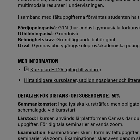
multimodala resurser i undervisningen.
I samband med fältuppgifterna förväntas studenten ha t
Fördjupningsnivå:
G1N (har endast gymnasiala förkuns
Utbildningsnivå:
Grundnivå
Behörighetskrav:
Grundläggande behörighet.
Urval:
Gymnasiebetyg/högskoleprov/akademiska poäng
MER INFORMATION
Kursplan HT-25 (giltig tillsvidare)
Hitta tidigare kursplaner, utbildningsplaner och litter
DETALJER FÖR DISTANS (ORTSOBEROENDE), 50%
Sammankomster:
Inga fysiska kursträffar, men obligator
schemalagda vid kursstart.
Lärstöd:
I kursen används lärplattformen Canvas där du
uppgifter. För digitala seminarier används zoom.
Examination:
Examinationer sker i form av fältuppgifter 
seminarier via zoom. Examinationer sker även genom skri