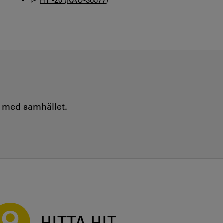
HT -20 (KAU-36577)
e med samhället.
HITTA HIT