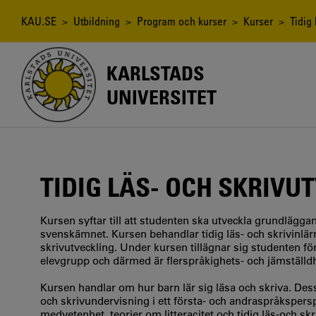
Hoppa
till
Länkstig
KAU.SE
>
Utbildning
>
Program och kurser
>
Kurser
> Tidig 
huvudinnehåll
KARLSTADS
UNIVERSITET
TIDIG LÄS- OCH SKRIVU
Kursen syftar till att studenten ska utveckla grundläg
svenskämnet. Kursen behandlar tidig läs- och skrivinlärni
skrivutveckling. Under kursen tillägnar sig studenten fö
elevgrupp och därmed är flerspråkighets- och jämställdh
Kursen handlar om hur barn lär sig läsa och skriva. D
och skrivundervisning i ett första- och andraspråkspers
medvetenhet, teorier om litteracitet och tidig läs-och sk