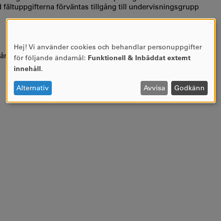
fältuppgifterna förväntas tillgång till undervisningsgrupp
Hej! Vi använder cookies och behandlar personuppgifter
ANVÄNDNING
llgång till dator med webbkamera och en god
för följande ändamål:
Funktionell & Inbäddat externt
AV
innehåll
.
PERSONUPPGIFTER
OCH
Alternativ
Avvisa
Godkänn
COOKIES