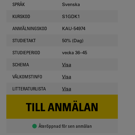
Svenska
SPRÅK
S1GDK1
KURSKOD
KAU-54974
ANMÄLNINGSKOD
50% (Dag)
STUDIETAKT
vecka 36–45
STUDIEPERIOD
Visa
SCHEMA
Visa
VÄLKOMSTINFO
Visa
LITTERATURLISTA
TILL ANMÄLAN
Återöppnad för sen anmälan