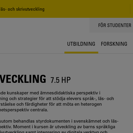
läs- och skrivutveckling
TOPPMENY
FÖR STUDENTER
UTBILDNING
FORSKNING
TVECKLING
7.5 HP
gande kunskaper med ämnesdidaktiska perspektiv i
ng och strategier för att stödja elevers språk-, läs- och
rståelse och färdigheter för att möta en heterogen
etsperspektiv centrala.
essutom behandlas styrdokumenten i svenskämnet och läs-
pektiv. Moment i kursen är utveckling av barns språkliga
rivutveckling samt integrering av digitala verktyg och