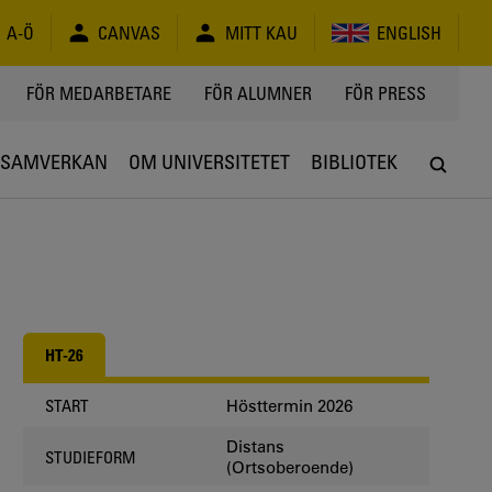
A-Ö
CANVAS
MITT KAU
ENGLISH
FÖR MEDARBETARE
FÖR ALUMNER
FÖR PRESS
SAMVERKAN
OM UNIVERSITETET
BIBLIOTEK
HT-26
Hösttermin 2026
START
Distans
STUDIEFORM
(Ortsoberoende)