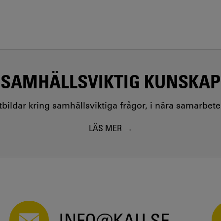
SAMHÄLLSVIKTIG KUNSKAP
utbildar kring samhällsviktiga frågor, i nära samarbet
LÄS MER
INFO@KAU.SE