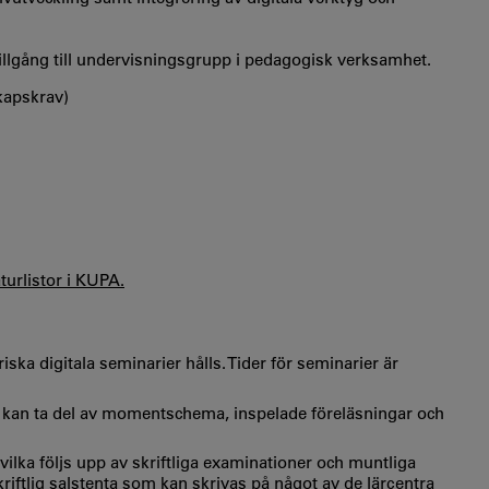
illgång till undervisningsgrupp i pedagogisk verksamhet.
kapskrav)
aturlistor i KUPA.
iska digitala seminarier hålls. Tider för seminarier är
 kan ta del av momentschema, inspelade föreläsningar och
vilka följs upp av skriftliga examinationer och muntliga
ftlig salstenta som kan skrivas på något av de lärcentra