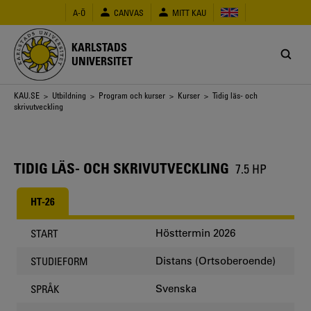
Hoppa
A-Ö
CANVAS
MITT KAU
till
huvudinnehåll
KARLSTADS
UNIVERSITET
Länkstig
KAU.SE
>
Utbildning
>
Program och kurser
>
Kurser
> Tidig läs- och
skrivutveckling
TIDIG LÄS- OCH SKRIVUTVECKLING
7.5 HP
HT-26
Hösttermin 2026
START
Distans (Ortsoberoende)
STUDIEFORM
Svenska
SPRÅK