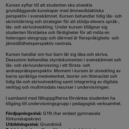
Kursen syftar till att studenten ska utveckla
grundläggande kunskaper med ämnesdidaktiska
perspektiv i svenskämnet. Kursen behandlar tidig läs- och
skrivinlärning och strategier för att stödja elevers språk-,
läs- och skrivutveckling. Under kursen tillägnar sig
studenten förståelse och färdigheter för att möta en
heterogen elevgrupp och därmed är flerspråkighets- och
jämställdhetsperspektiv centrala.
Kursen handlar om hur barn lär sig läsa och skriva.
Dessutom behandlas styrdokumenten i svenskämnet och
läs- och skrivundervisning i ett första- och
andraspråksperspektiv. Moment i kursen är utveckling av
barns språkliga medvetenhet, teorier om litteracitet och
tidig läs-och skrivutveckling samt integrering av digitala
verktyg och multimodala resurser i undervisningen.
I samband med fältuppgifterna förväntas studenten ha
tillgång till undervisningsgrupp i pedagogisk verksamhet.
Fördjupningsnivå:
G1N (har endast gymnasiala
förkunskapskrav)
Utbildningsnivå:
Grundnivå