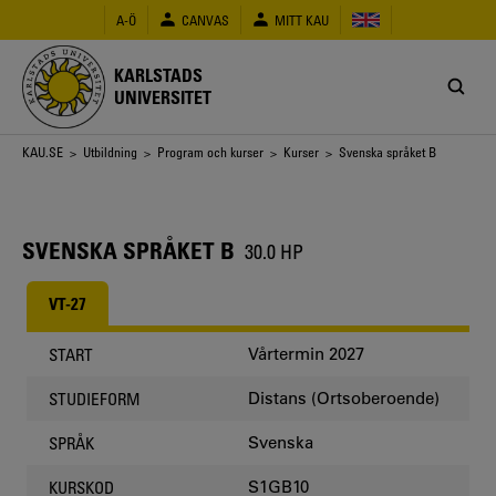
Hoppa
A-Ö
CANVAS
MITT KAU
till
huvudinnehåll
KARLSTADS
UNIVERSITET
Länkstig
KAU.SE
>
Utbildning
>
Program och kurser
>
Kurser
> Svenska språket B
SVENSKA SPRÅKET B
30.0 HP
VT-27
Vårtermin 2027
START
Distans (Ortsoberoende)
STUDIEFORM
Svenska
SPRÅK
S1GB10
KURSKOD