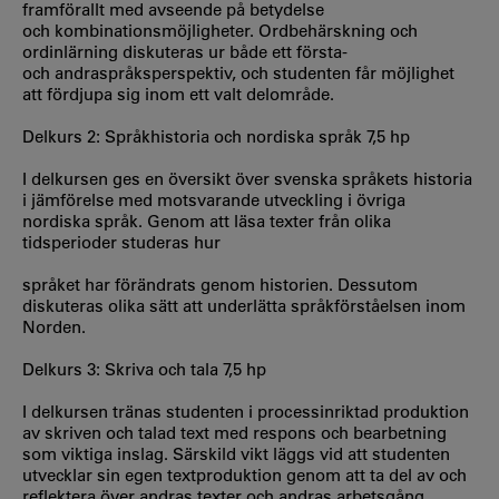
framförallt med avseende på betydelse
och kombinationsmöjligheter. Ordbehärskning och
ordinlärning diskuteras ur både ett första-
och andraspråksperspektiv, och studenten får möjlighet
att fördjupa sig inom ett valt delområde.
Delkurs 2: Språkhistoria och nordiska språk 7,5 hp
I delkursen ges en översikt över svenska språkets historia
i jämförelse med motsvarande utveckling i övriga
nordiska språk. Genom att läsa texter från olika
tidsperioder studeras hur
språket har förändrats genom historien. Dessutom
diskuteras olika sätt att underlätta språkförståelsen inom
Norden.
Delkurs 3: Skriva och tala 7,5 hp
I delkursen tränas studenten i processinriktad produktion
av skriven och talad text med respons och bearbetning
som viktiga inslag. Särskild vikt läggs vid att studenten
utvecklar sin egen textproduktion genom att ta del av och
reflektera över andras texter och andras arbetsgång.