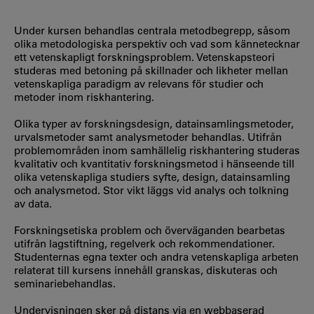
Under kursen behandlas centrala metodbegrepp, såsom
olika metodologiska perspektiv och vad som kännetecknar
ett vetenskapligt forskningsproblem. Vetenskapsteori
studeras med betoning på skillnader och likheter mellan
vetenskapliga paradigm av relevans för studier och
metoder inom riskhantering.
Olika typer av forskningsdesign, datainsamlingsmetoder,
urvalsmetoder samt analysmetoder behandlas. Utifrån
problemområden inom samhällelig riskhantering studeras
kvalitativ och kvantitativ forskningsmetod i hänseende till
olika vetenskapliga studiers syfte, design, datainsamling
och analysmetod. Stor vikt läggs vid analys och tolkning
av data.
Forskningsetiska problem och överväganden bearbetas
utifrån lagstiftning, regelverk och rekommendationer.
Studenternas egna texter och andra vetenskapliga arbeten
relaterat till kursens innehåll granskas, diskuteras och
seminariebehandlas.
Undervisningen sker på distans via en webbaserad