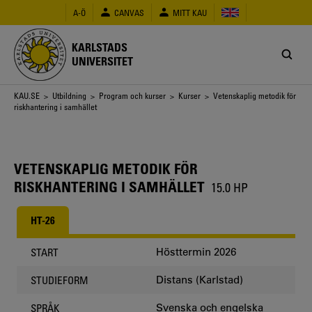
Hoppa
A-Ö
CANVAS
MITT KAU
till
huvudinnehåll
KARLSTADS
UNIVERSITET
Länkstig
KAU.SE
>
Utbildning
>
Program och kurser
>
Kurser
> Vetenskaplig metodik för
riskhantering i samhället
VETENSKAPLIG METODIK FÖR
RISKHANTERING I SAMHÄLLET
15.0 HP
HT-26
Hösttermin 2026
START
Distans (Karlstad)
STUDIEFORM
Svenska och engelska
SPRÅK