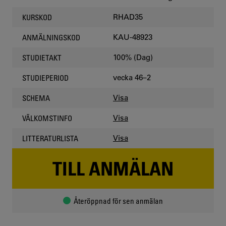
RHAD35
KURSKOD
KAU-48923
ANMÄLNINGSKOD
100% (Dag)
STUDIETAKT
vecka 46–2
STUDIEPERIOD
Visa
SCHEMA
Visa
VÄLKOMSTINFO
Visa
LITTERATURLISTA
TILL ANMÄLAN
Återöppnad för sen anmälan