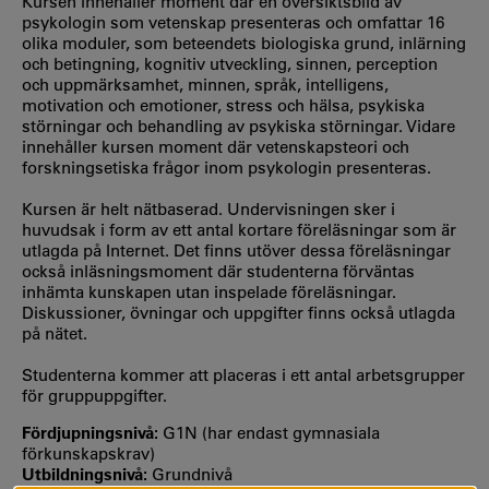
Kursen innehåller moment där en översiktsbild av
psykologin som vetenskap presenteras och omfattar 16
olika moduler, som beteendets biologiska grund, inlärning
och betingning, kognitiv utveckling, sinnen, perception
och uppmärksamhet, minnen, språk, intelligens,
motivation och emotioner, stress och hälsa, psykiska
störningar och behandling av psykiska störningar. Vidare
innehåller kursen moment där vetenskapsteori och
forskningsetiska frågor inom psykologin presenteras.
Kursen är helt nätbaserad. Undervisningen sker i
huvudsak i form av ett antal kortare föreläsningar som är
utlagda på Internet. Det finns utöver dessa föreläsningar
också inläsningsmoment där studenterna förväntas
inhämta kunskapen utan inspelade föreläsningar.
Diskussioner, övningar och uppgifter finns också utlagda
på nätet.
Studenterna kommer att placeras i ett antal arbetsgrupper
för gruppuppgifter.
Fördjupningsnivå:
G1N (har endast gymnasiala
förkunskapskrav)
Utbildningsnivå:
Grundnivå