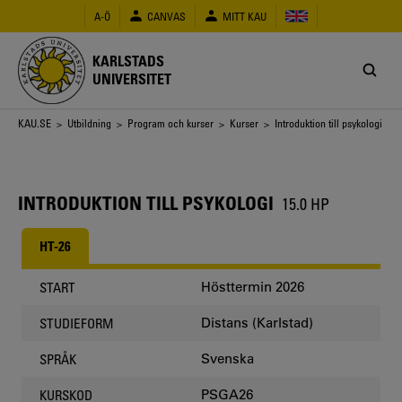
Hoppa
A-Ö
CANVAS
MITT KAU
till
huvudinnehåll
KARLSTADS
UNIVERSITET
Länkstig
KAU.SE
>
Utbildning
>
Program och kurser
>
Kurser
> Introduktion till psykologi
INTRODUKTION TILL PSYKOLOGI
15.0 HP
HT-26
Hösttermin 2026
START
Distans (Karlstad)
STUDIEFORM
Svenska
SPRÅK
PSGA26
KURSKOD