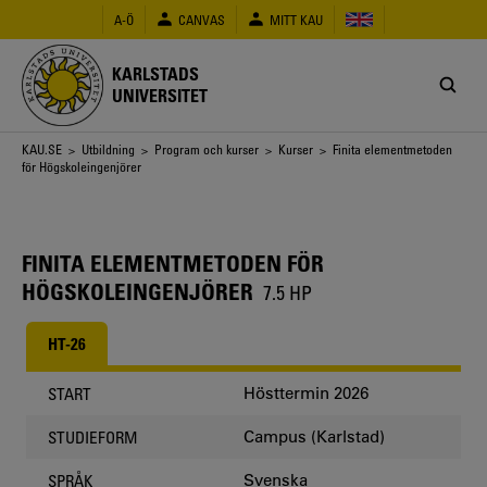
Hoppa
A-Ö
CANVAS
MITT KAU
till
huvudinnehåll
KARLSTADS
UNIVERSITET
Länkstig
KAU.SE
>
Utbildning
>
Program och kurser
>
Kurser
> Finita elementmetoden
för Högskoleingenjörer
FINITA ELEMENTMETODEN FÖR
HÖGSKOLEINGENJÖRER
7.5 HP
HT-26
Hösttermin 2026
START
Campus (Karlstad)
STUDIEFORM
Svenska
SPRÅK