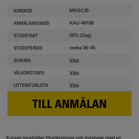
MSGC35
KURSKOD
KAU-49186
ANMÄLNINGSKOD
50% (Dag)
STUDIETAKT
vecka 36–45
STUDIEPERIOD
Visa
SCHEMA
Visa
VÄLKOMSTINFO
Visa
LITTERATURLISTA
TILL ANMÄLAN
Kursen innehåller föreläsningar och övningar med en